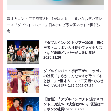
漫才＆コント 二刀流芸人No.1が決まる！ 新たなお笑い賞レ
ース『ダブルインパクト』日本テレビ系全国ネットで開催決
定！
『ダブルインパクトツアー2025』初代
王者・ニッポンの社長やファイナリス
トなど豪華メンバーが大阪に集結!
2025.11.26
ダブルインパクト初代王者のニッポン
の社長「まさかこんな未来が待ってる
とは…」 “漫才＆コント二刀流”でみせ
たケツの才能とは!?
2025.07.24
【速報】『ダブルインパクト 漫才＆コ
ント二刀流No.1決定戦2025』優勝はニ
ッポンの社長!
2025.07.21