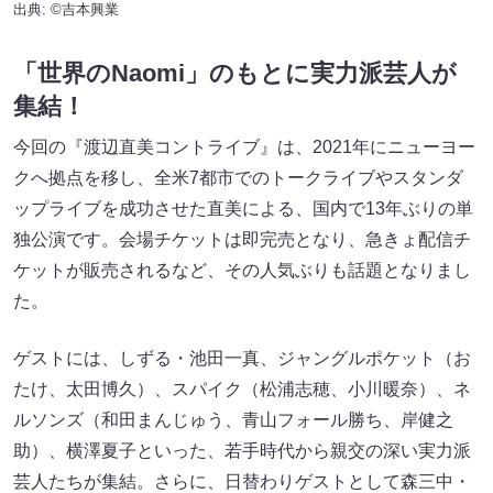
出典: ©吉本興業
「世界のNaomi」のもとに実力派芸人が
集結！
今回の『渡辺直美コントライブ』は、2021年にニューヨー
クへ拠点を移し、全米7都市でのトークライブやスタンダ
ップライブを成功させた直美による、国内で13年ぶりの単
独公演です。会場チケットは即完売となり、急きょ配信チ
ケットが販売されるなど、その人気ぶりも話題となりまし
た。
ゲストには、しずる・池田一真、ジャングルポケット（お
たけ、太田博久）、スパイク（松浦志穂、小川暖奈）、ネ
ルソンズ（和田まんじゅう、青山フォール勝ち、岸健之
助）、横澤夏子といった、若手時代から親交の深い実力派
芸人たちが集結。さらに、日替わりゲストとして森三中・