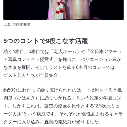
出典: ©吉本興業
5つのコントで9役こなす活躍
続く4本目、5本目では「老人ホーム」や「全日本アマチュ
ア写真コンテスト授賞式」を舞台に、バリエーション豊か
なネタを展開。そしてラストを飾る6本目のコントでは、
ゲスト芸人たちが全員集合！
約50分にわたって繰り広げられたのは、「批判をすると批
判鬼（ひはんき）に憑りつかれる」という設定の学園コン
ト。しかもこれは、架空の漫画を原作とする“2.5次元ミュ
ージカル”という構成です。それぞれが個性あふれるキャラ
クターに入り込み、直美の発想力が光りました。