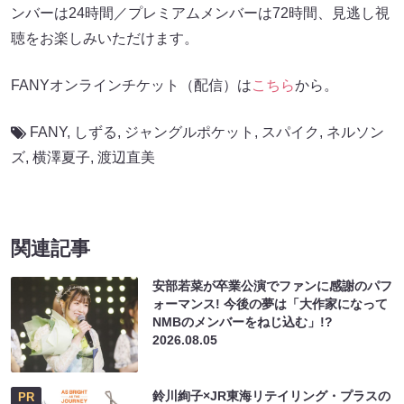
ンバーは24時間／プレミアムメンバーは72時間、見逃し視
聴をお楽しみいただけます。
FANYオンラインチケット（配信）は
こちら
から。
FANY
,
しずる
,
ジャングルポケット
,
スパイク
,
ネルソン
ズ
,
横澤夏子
,
渡辺直美
関連記事
安部若菜が卒業公演でファンに感謝のパフ
ォーマンス! 今後の夢は「大作家になって
NMBのメンバーをねじ込む」!?
2026.08.05
鈴川絢子×JR東海リテイリング・プラスの
PR