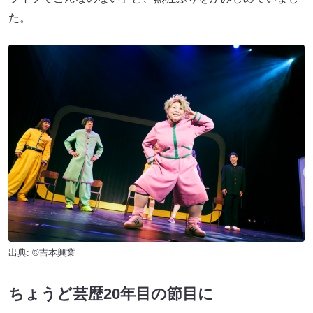
た。
出典: ©吉本興業
ちょうど芸歴20年目の節目に