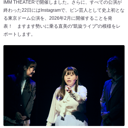
IMM THEATERで開催しました。さらに、すべての公演が
終わった22日にはInstagramで、ピン芸人として史上初とな
る東京ドーム公演を、2026年2月に開催することを発
表！ ますます勢いに乗る直美の“凱旋ライブ”の模様をレ
ポートします。