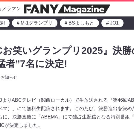
カメラマン
定!
# M-1グランプリ
# BSよしもと
# JO1
BCお笑いグランプリ2025』決
猛者”7名に決定!
お知らせ
4:30よりABCテレビ（関西ローカル）で生放送される『第46回A
アベマ）」にて無料生配信されます。このたび、決勝進出を決め
らに、決勝直後に「ABEMA」にて独占生配信となる特別番組
MCが決定しました。