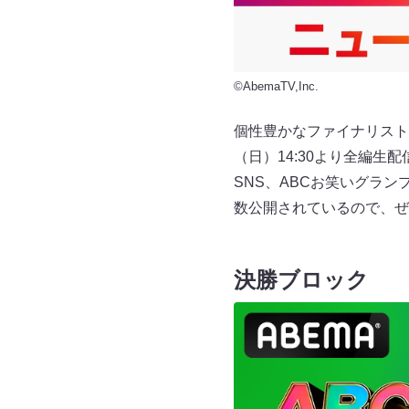
©AbemaTV,Inc.
個性豊かなファイナリスト1
（日）14:30より全編生
SNS、ABCお笑いグラン
数公開されているので、ぜ
決勝ブロック