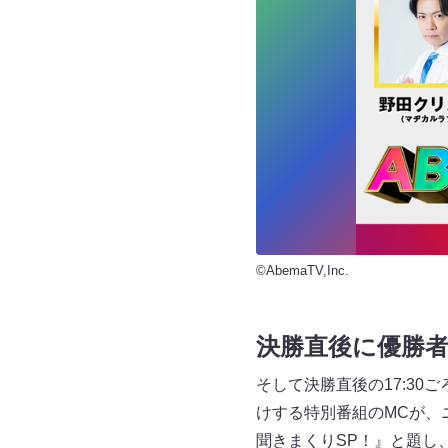
©AbemaTV,Inc.
決勝直後に優勝
そして決勝直後の17:3
けする特別番組のMCが、
聞きまくりSP！』と題し