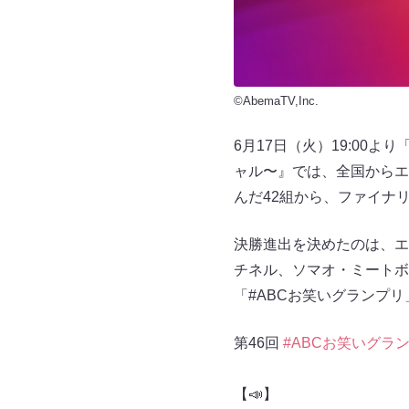
©AbemaTV,Inc.
6月17日（火）19:00
ャル〜』では、全国からエ
んだ42組から、ファイナ
決勝進出を決めたのは、エ
チネル、ソマオ・ミートボ
「#ABCお笑いグランプ
第46回
#ABCお笑いグラ
【📣】