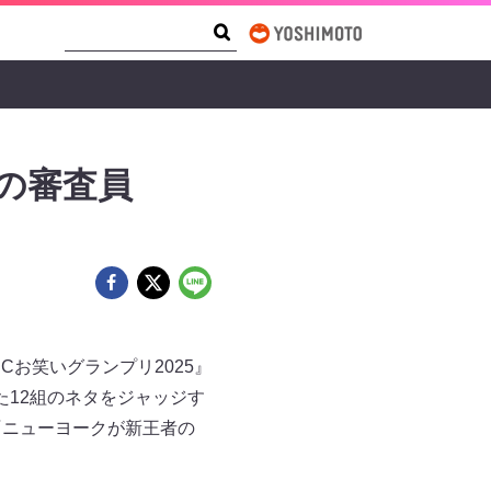
Search Form
Search
勝の審査員
BCお笑いグランプリ2025』
た12組のネタをジャッジす
『ニューヨークが新王者の