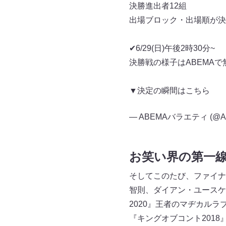
決勝進出者12組
出場ブロック・出場順が決
✔︎6/29(日)午後2時30分~
決勝戦の様子はABEMAで
▼決定の瞬間はこちら
— ABEMAバラエティ (@ABE
お笑い界の第一線
そしてこのたび、ファイナ
智則、ダイアン・ユースケ
2020』王者のマヂカルラ
『キングオブコント201