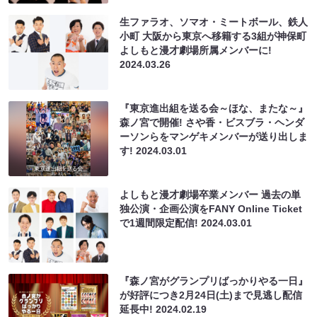
生ファラオ、ソマオ・ミートボール、鉄人
小町 大阪から東京へ移籍する3組が神保町
よしもと漫才劇場所属メンバーに!
2024.03.26
『東京進出組を送る会～ほな、またな～』
森ノ宮で開催! さや香・ビスブラ・ヘンダ
ーソンらをマンゲキメンバーが送り出しま
す!
2024.03.01
よしもと漫才劇場卒業メンバー 過去の単
独公演・企画公演をFANY Online Ticket
で1週間限定配信!
2024.03.01
『森ノ宮がグランプリばっかりやる一日』
が好評につき2月24日(土)まで見逃し配信
延長中!
2024.02.19