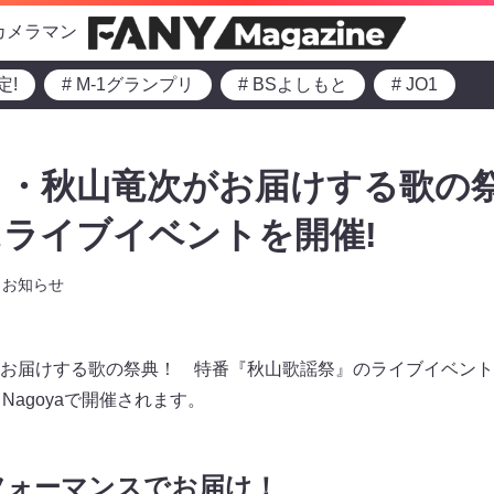
カメラマン
定!
# M-1グランプリ
# BSよしもと
# JO1
ト・秋山竜次がお届けする歌の
ライブイベントを開催!
お知らせ
お届けする歌の祭典！ 特番『秋山歌謡祭』のライブイベントが9
 Nagoyaで開催されます。
フォーマンスでお届け！