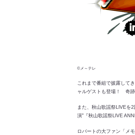
©メ～テレ
これまで番組で披露してき
ャルゲストも登場！ 奇跡
また、秋山歌謡祭LIVEを
演”『秋山歌謡祭LIVE 
ロバートの大ファン「メ