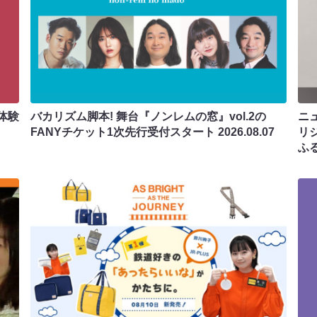
体験
バカリズム脚本! 舞台『ノンレムの窓』vol.2の
ニ
FANYチケット1次先行受付スタート
2026.08.07
リ
ふ