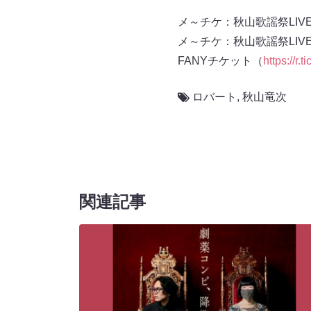
メ～チケ：秋山歌謡祭LIVE in
メ～チケ：秋山歌謡祭LIVE
FANYチケット（
https://r.
ロバート
,
秋山竜次
関連記事