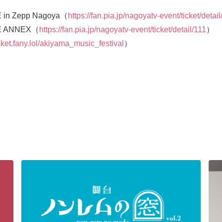
 Zepp Nagoya（
https://fan.pia.jp/nagoyatv-event/ticket/detail
 ANNEX（
https://fan.pia.jp/nagoyatv-event/ticket/detail/111
）
ticket.fany.lol/akiyama_music_festival
）