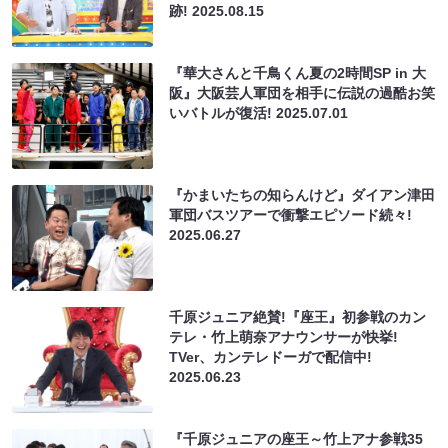
跡!
2025.08.15
『華大さんと千鳥くん夏の2時間SP in 大
阪』大阪芸人軍団を相手に伝説の過酷お笑
いバトルが復活!
2025.07.01
『かまいたちの知らんけど』ダイアン津田
軍団バスツアーで衝撃エピソード続々!
2025.06.27
千原ジュニア絶賛!『座王』初参戦のカン
テレ・竹上萌奈アナウンサーが快挙!
TVer、カンテレドーガで配信中!
2025.06.23
『千原ジュニアの座王～竹上アナ参戦35