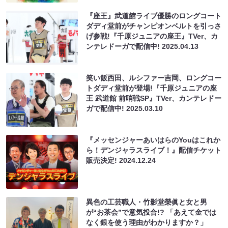
『座王』武道館ライブ優勝のロングコート
ダディ堂前がチャンピオンベルトを引っさ
げ参戦!『千原ジュニアの座王』TVer、カ
ンテレドーガで配信中!
2025.04.13
笑い飯西田、ルシファー吉岡、ロングコー
トダディ堂前が登場!『千原ジュニアの座
王 武道館 前哨戦SP』TVer、カンテレドー
ガで配信中!
2025.03.10
『メッセンジャーあいはらのYouはこれか
ら！デンジャラスライブ！』配信チケット
販売決定!
2024.12.24
異色の工芸職人・竹影堂榮眞と女と男
が“お茶会”で意気投合!? 「あえて金では
なく銀を使う理由がわかりますか？」