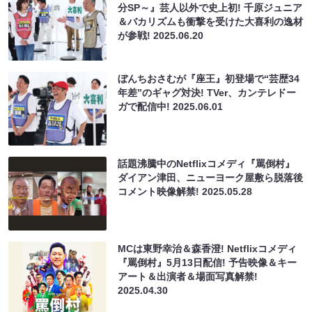
分SP～』芸人以外で史上初! 千原ジュニア
＆バカリズムも衝撃を受けた大喜利の逸材
が参戦!
2025.06.20
ぼんちおさむが『座王』初登場で“芸歴34
年差”のギャグ対決! TVer、カンテレドー
ガで配信中!
2025.06.01
話題沸騰中のNetflixコメディ『罵倒村』
ダイアン津田、ニューヨーク屋敷ら脱落後
コメント映像解禁!
2025.05.28
MCは東野幸治＆森香澄! Netflixコメディ
『罵倒村』5月13日配信! 予告映像＆キー
アート＆出演者＆場面写真解禁!
2025.04.30