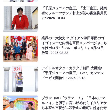
『千原ジュニアの座王』「土下座王」発案
者のフルーツポンチ村上が初の審査委員長
に!
2025.10.03
業界の一大勢力!? ダイアン津田軍団のゴ
イゴイスーな内情を軍団メンバーがぶっち
ゃけポロリ!『マルコポロリ！』8月24日
放送!
2025.08.22
アイドルオタク・カラタチ前田 大躍進!
『千原ジュニアの座王』TVer、カンテレ
ドーガで配信中!
2025.08.18
ブラマヨMC『ウラマヨ！』「日本のアマ
ルフィ」と勝手に言い始めたらイタリアか
ら本家の市長が…和歌山の港町に起きた奇