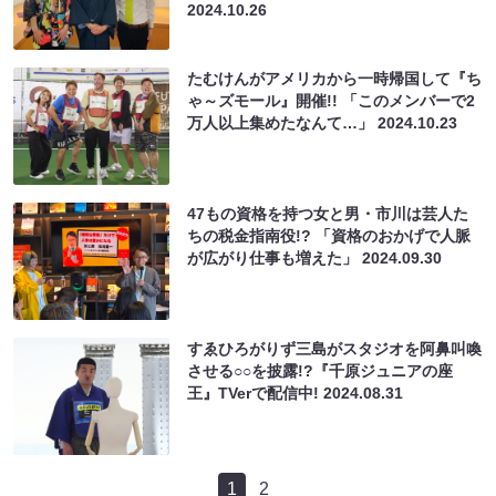
2024.10.26
たむけんがアメリカから一時帰国して『ち
ゃ～ズモール』開催!! 「このメンバーで2
万人以上集めたなんて…」
2024.10.23
47もの資格を持つ女と男・市川は芸人た
ちの税金指南役!? 「資格のおかげで人脈
が広がり仕事も増えた」
2024.09.30
すゑひろがりず三島がスタジオを阿鼻叫喚
させる○○を披露!?『千原ジュニアの座
王』TVerで配信中!
2024.08.31
1
2