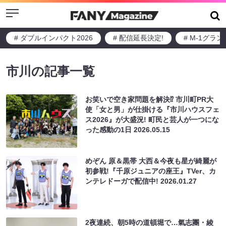
Menu
# ダブルインパクト2026
# 配信延長決定!
# M-1グラ
市川の記事一覧
お笑いで空き家問題を解決⁉ 市川町PR大
使「女と男」が仕掛ける『市川ハウスフェ
ス2026』が大盛況! 町民と芸人が一つにな
った感動の1日
2026.05.15
めぞん 原＆黒帯 大西＆今夜も星が綺麗が
初参戦!『千原ジュニアの座王』TVer、カ
ンテレドーガで配信中!
2026.01.27
2夜連続、朝5時の道頓堀で…氣志團・綾