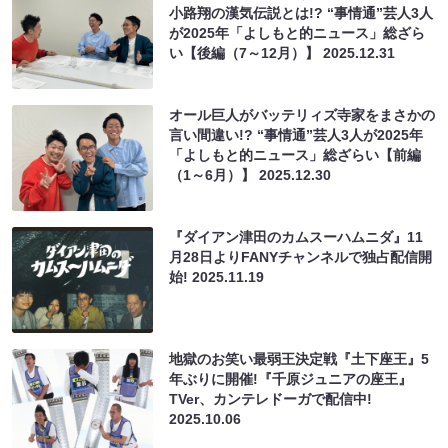
小路翔の漢気伝説とは!? “事情通”芸人3人
が2025年「よしもと的ニュース」総ざら
い【後編（7～12月）】
2025.12.31
オール巨人がバッテリィズ寺家をまさかの
言い間違い!? “事情通”芸人3人が2025年
「よしもと的ニュース」総ざらい【前編
（1～6月）】
2025.12.30
『ダイアン津田のカムスーハムニダ』11
月28日よりFANYチャンネルで独占配信開
始!
2025.11.19
地獄のお笑い最弱王決定戦『土下座王』5
年ぶりに開催!『千原ジュニアの座王』
TVer、カンテレドーガで配信中!
2025.10.06