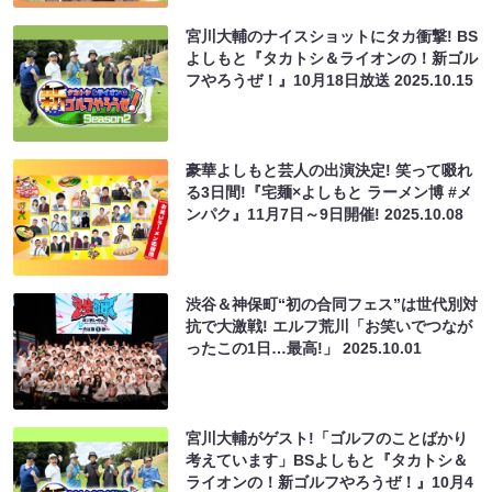
宮川大輔のナイスショットにタカ衝撃! BS
よしもと『タカトシ＆ライオンの！新ゴル
フやろうぜ！』10月18日放送
2025.10.15
豪華よしもと芸人の出演決定! 笑って啜れ
る3日間!『宅麺×よしもと ラーメン博 #メ
ンパク』11月7日～9日開催!
2025.10.08
渋谷＆神保町“初の合同フェス”は世代別対
抗で大激戦! エルフ荒川「お笑いでつなが
ったこの1日…最高!」
2025.10.01
宮川大輔がゲスト!「ゴルフのことばかり
考えています」BSよしもと『タカトシ＆
ライオンの！新ゴルフやろうぜ！』10月4