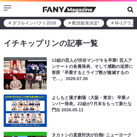
Menu
# ダブルインパクト2026
# 配信延長決定!
# M-1グラ
イチキップリンの記事一覧
12組の芸人が渋谷マンゲキを卒業! 芸人ア
ンケートの各賞発表、そして感動の送辞に
答辞「卒業するとライブ数が激減するの
で…」
2026.07.30
よしもと漫才劇場（大阪・東京） 卒業メ
ンバー発表。22組が7月末をもって新たな
門出
2026.05.11
タカトシの直接対決が白熱! ニューヨーク