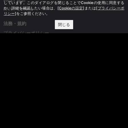
FANY Mall
しています。このダイアログを閉じることでCookieの使用に同意する
か、詳細を確認したい場合は、
[Cookieの設定]
または
[プライバシーポ
FANY Commu
リシー]
をご参照ください。
法務・規約
閉じる
プライバシーポリシー
反社会的勢力排除宣言
会社情報
吉本興業株式会社
お問い合わせ
その他
よしもとニュースセンターアーカイブ
©YOSHIMOTO KOGYO, All Rights Reserved.