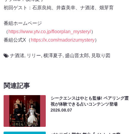
初回ゲスト：石原良純、井森美幸、ナ酒渚、畑芽育
番組ホームページ
（
https://www.ytv.co.jp/floorplan_mystery/
）
番組公式X（
https://x.com/madorizumystery
）
ナ酒渚
,
リリー
,
横澤夏子
,
盛山晋太郎
,
見取り図
関連記事
シークエンスはやとも監修! ペアリング霊
視が体験できる占いコンテンツ登場
2026.08.07