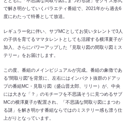
とともに「不思議な間取り図にまつわる謎」をクイズ形式
で解き明かしていくバラエティ番組で、2021年から過去6
度にわたって特番として放送。
レギュラー化に伴い、サブMCとしてお笑いタレントで3人
の子供を育てるママタレントとしても活躍する横澤夏子が
加入、さらにパワーアップした『見取り図の間取り図ミス
テリー』をお届けします。
この度、番組のメインビジュアルが完成。番組の象徴であ
る“間取り図”を背景に、左右にはインパクト抜群のドアッ
プの番組MC・見取り図（盛山晋太郎、リリー）が、中央
には大きな「？」のモチーフを不思議そうに見つめるサブ
MCの横澤夏子が配置され、「不思議な間取り図にまつわ
る謎」を解き明かす番組ならではのミステリー感も漂う仕
上がりとなっています。