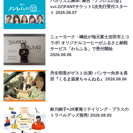
バカリズム脚本! 舞台『ノンレムの窓』
vol.2のFANYチケット1次先行受付スター
ト
2026.08.07
ニューヨーク・嶋佐が地元富士吉田市とコ
ラボ! オリジナルコーヒーがふるさと納税
サービス「わらふる」で受付開始
2026.08.06
丹生明里がゲスト出演! パンサー向井＆長
田『くるま温泉ちゃんねる』
2026.08.06
鈴川絢子×JR東海リテイリング・プラスの
トラベルグッズ発売!
2026.08.05