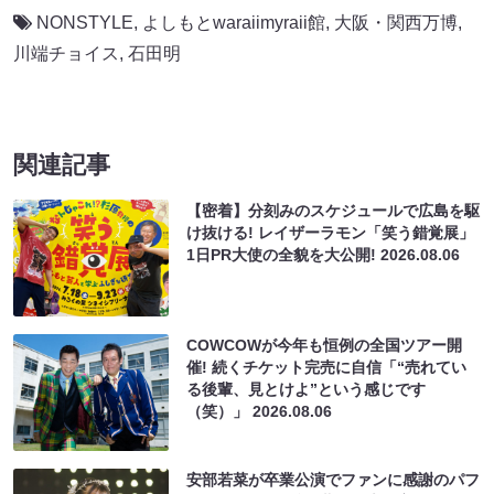
NONSTYLE
,
よしもとwaraiimyraii館
,
大阪・関西万博
,
川端チョイス
,
石田明
関連記事
【密着】分刻みのスケジュールで広島を駆
け抜ける! レイザーラモン「笑う錯覚展」
1日PR大使の全貌を大公開!
2026.08.06
COWCOWが今年も恒例の全国ツアー開
催! 続くチケット完売に自信「“売れてい
る後輩、見とけよ”という感じです
（笑）」
2026.08.06
安部若菜が卒業公演でファンに感謝のパフ