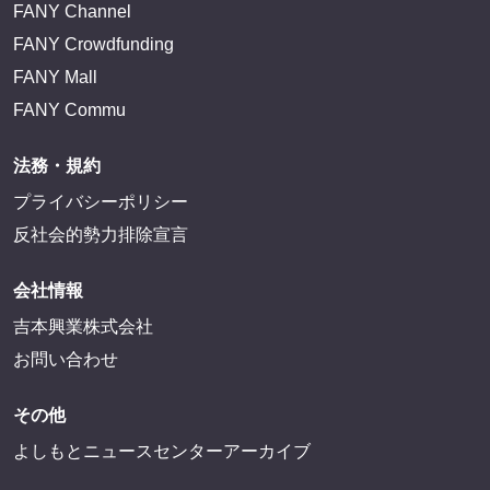
FANY IDとは
FANY IDに登録・ログインする
FANYサービス
FANY
FANY Ticket
FANY Online Ticket
FANY Channel
FANY Crowdfunding
FANY Mall
FANY Commu
法務・規約