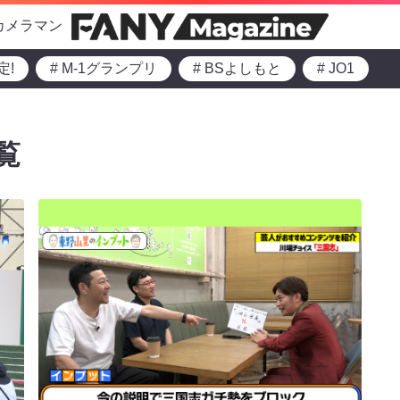
カメラマン
定!
# M-1グランプリ
# BSよしもと
# JO1
覧