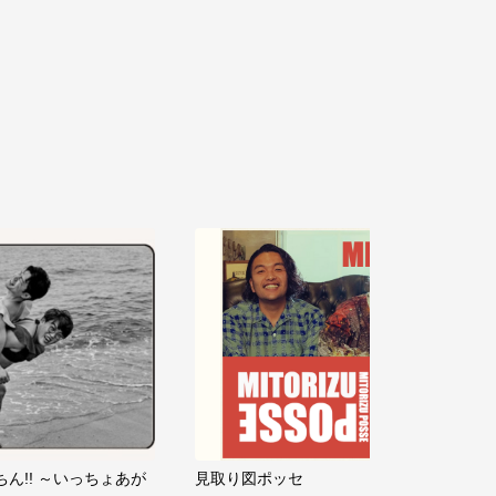
ちん!! ～いっちょあが
見取り図ポッセ