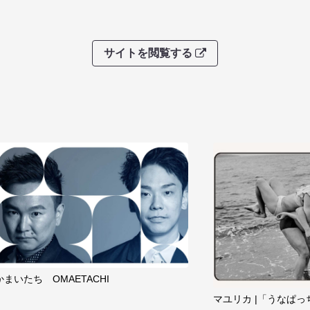
サイトを閲覧する
かまいたち OMAETACHI
マユリカ |「うなぱっ