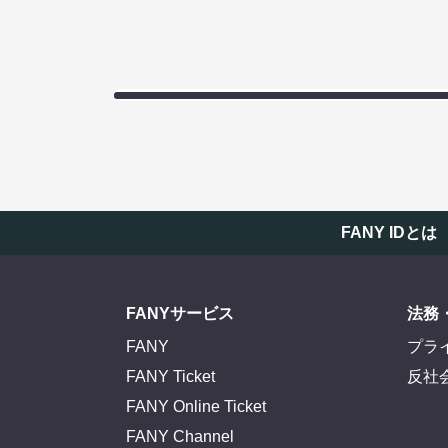
FANY IDとは
FANYサービス
法務
FANY
プラ
FANY Ticket
反社
FANY Online Ticket
FANY Channel