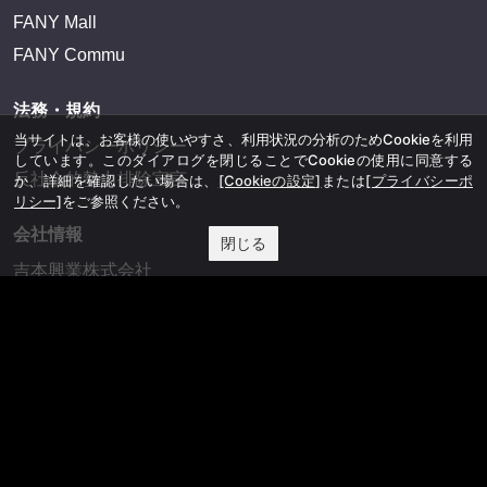
FANY Mall
FANY Commu
法務・規約
当サイトは、お客様の使いやすさ、利用状況の分析のためCookieを利用
プライバシーポリシー
しています。このダイアログを閉じることでCookieの使用に同意する
反社会的勢力排除宣言
か、詳細を確認したい場合は、
[Cookieの設定]
または
[プライバシーポ
リシー]
をご参照ください。
会社情報
閉じる
吉本興業株式会社
お問い合わせ
その他
よしもとニュースセンターアーカイブ