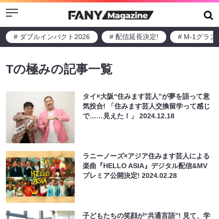
Menu
# ダブルインパクト2026
# 配信延長決定!
# M-1グラ
Tの極みの記事一覧
タイ×大阪“住みます芸人”が夢を語って意
気投合! 「住みます芸人交換留学って感じ
で……見えた！」
2024.12.18
ラニーノーズ×アジア住みます芸人による
楽曲『HELLO ASIA』デジタル配信&MV
プレミア公開決定!
2024.02.28
子どもたちの笑顔が“共通言語”! 見て、学