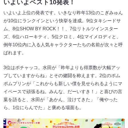
いよいよベスト10発表！
いよいよ上位の発表です。いきなり昨年13位のこぎみゅん
が10位にランクインという快挙を達成。9位タキシードサ
ム、8位SHOW BY ROCK！！、7位リトルツインスター
ズ、6位ハローキティ、5位クロミ、4位マイメロディと、
例年10位内に入る人気キャラクターたちの名前が次々と呼
ばれます。
3位はポチャッコ。水田が「昨年よりも得票数が大幅アッ
プしていますからね」とその健闘を称えます。2位のポム
ポムプリンが「これからも新しい僕を見せられるようにマ
イペースで頑張るね。みんな、だーいすき！」と喜びの言
葉を語ると、水田が「あかん、泣けてきた」「俺やった
ら、1位にらんでた」と褒める場面も。