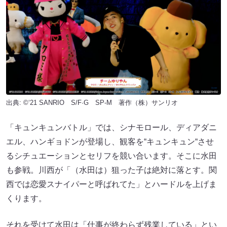
出典: ©‘21 SANRIO S/F·G SP-M 著作（株）サンリオ
「キュンキュンバトル」では、シナモロール、ディアダニ
エル、ハンギョドンが登場し、観客を“キュンキュン“させ
るシチュエーションとセリフを競い合います。そこに水田
も参戦。川西が「（水田は）狙った子は絶対に落とす。関
西では恋愛スナイパーと呼ばれてた」とハードルを上げま
くります。
それを受けて水田は「仕事が終わらず残業している」とい