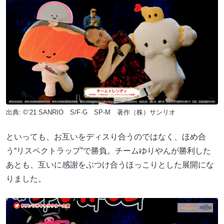
出典: ©‘21 SANRIO S/F·G SP-M 著作（株）サンリオ
といっても、お互いをディスり合うのではなく、ほめ合
う“リスペクトラップ”で勝負。チームゆりやんが勝利した
あとも、互いに感謝をぶつけ合うほっこりとした展開にな
りました。