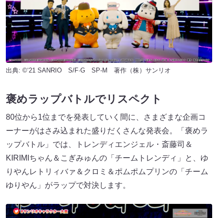
出典: ©‘21 SANRIO S/F·G SP-M 著作（株）サンリオ
褒めラップバトルでリスペクト
80位から1位までを発表していく間に、さまざまな企画コ
ーナーがはさみ込まれた盛りだくさんな発表会。「褒めラ
ップバトル」では、トレンディエンジェル・斎藤司＆
KIRIMIちゃん＆こぎみゅんの「チームトレンディ」と、ゆ
りやんレトリィバァ＆クロミ＆ポムポムプリンの「チーム
ゆりやん」がラップで対決します。