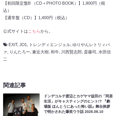
【初回限定盤B （CD＋PHOTO BOOK）】1,900円（税
込）
【通常盤（CD）】1,400円（税込）
公式サイトは
こちら
から。
EXIT
,
JO1
,
トレンディエンジェル
,
ゆりやんレトリィバ
ァ
,
りんたろー
,
兼近大樹
,
和牛
,
川西賢志郎
,
斎藤司
,
水田信
二
関連記事
ドンデコルテ渡辺とカゲヤマ益田の「同居
生活」がキャスティングのヒント!? 『劇
場版 ほんとうにあった怖い話』舞台挨拶
で明かされた爆笑ウラ話
2026.08.10