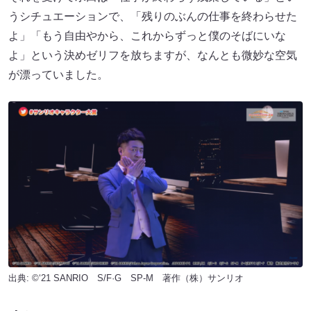
うシチュエーションで、「残りのぶんの仕事を終わらせた
よ」「もう自由やから、これからずっと僕のそばにいな
よ」という決めゼリフを放ちますが、なんとも微妙な空気
が漂っていました。
出典: ©‘21 SANRIO S/F·G SP-M 著作（株）サンリオ