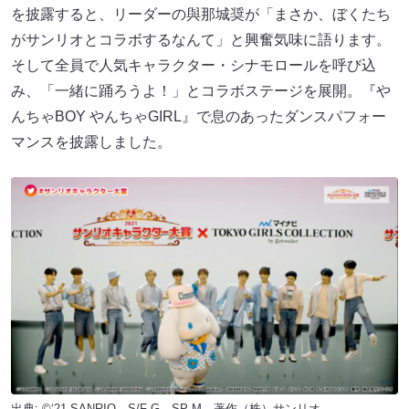
を披露すると、リーダーの與那城奨が「まさか、ぼくたち
がサンリオとコラボするなんて」と興奮気味に語ります。
そして全員で人気キャラクター・シナモロールを呼び込
み、「一緒に踊ろうよ！」とコラボステージを展開。『や
んちゃBOY やんちゃGIRL』で息のあったダンスパフォー
マンスを披露しました。
出典: ©‘21 SANRIO S/F·G SP-M 著作（株）サンリオ