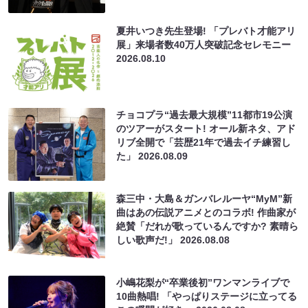
夏井いつき先生登場! 「プレバト才能アリ
展」来場者数40万人突破記念セレモニー
2026.08.10
チョコプラ“過去最大規模”11都市19公演
のツアーがスタート! オール新ネタ、アド
リブ全開で「芸歴21年で過去イチ練習し
た」
2026.08.09
森三中・大島＆ガンバレルーヤ“MyM”新
曲はあの伝説アニメとのコラボ! 作曲家が
絶賛「だれが歌っているんですか? 素晴ら
しい歌声だ!」
2026.08.08
小嶋花梨が“卒業後初”ワンマンライブで
10曲熱唱! 「やっぱりステージに立ってる