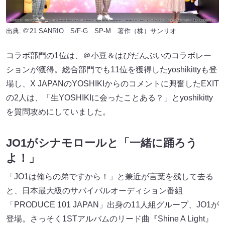
出典: ©‘21 SANRIO S/F·G SP-M 著作（株）サンリオ
コラボ部門の1位は、＠小豆＆はぴだんぶいのコラボレー
ションが獲得。総合部門でも11位を獲得したyoshikittyも登
場し、X JAPANのYOSHIKIからのコメントに興奮したEXIT
の2人は、「生YOSHIKIに会ったことある？」とyoshikitty
を質問攻めにしていました。
JO1がシナモロールと「一緒に踊ろう
よ！」
「JO1は俺らの弟ですから！」と兼近が言葉を残して去る
と、日本最大級のサバイバルオーディション番組
「PRODUCE 101 JAPAN」出身の11人組グループ、JO1が
登場。さっそく1STアルバムのリード曲『Shine A Light』