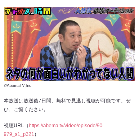
©AbemaTV,Inc.
本放送は放送後7日間、無料で見逃し視聴が可能です。ぜ
ひ、ご覧ください。
視聴URL（
https://abema.tv/video/episode/90-
979_s1_p321
）