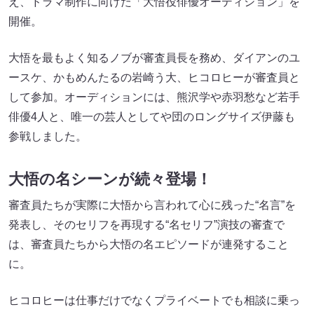
え、ドラマ制作に向けた「大悟役俳優オーディション」を
開催。
大悟を最もよく知るノブが審査員長を務め、ダイアンのユ
ースケ、かもめんたるの岩崎う大、ヒコロヒーが審査員と
して参加。オーディションには、熊沢学や赤羽愁など若手
俳優4人と、唯一の芸人としてや団のロングサイズ伊藤も
参戦しました。
大悟の名シーンが続々登場！
審査員たちが実際に大悟から言われて心に残った“名言”を
発表し、そのセリフを再現する“名セリフ”演技の審査で
は、審査員たちから大悟の名エピソードが連発すること
に。
ヒコロヒーは仕事だけでなくプライベートでも相談に乗っ