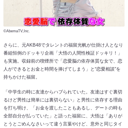
©AbemaTV,Inc.
さらに、元AKB48でタレントの福留光帆が仕掛け人となり
番組恒例のドッキリ企画「大悟の人間性検証ドッキリ！」
も実施。収録前の喫煙所で「恋愛脳の依存体質な女で、恋
人ができるとお金と時間を捧げてしまう」と“恋愛相談”を
持ちかけた福留。
「中学生の時に友達からハブられていた。友達はすぐ裏切
るけど男性は簡単には裏切らない」と男性に依存する理由
を打ち明け、「お金を渡したこともあるし、デートの時も
全部自分が払っていた」と語った福留に、大悟は「ありが
とうとごめんなさいって違う言葉やけど、意外と同じタイ