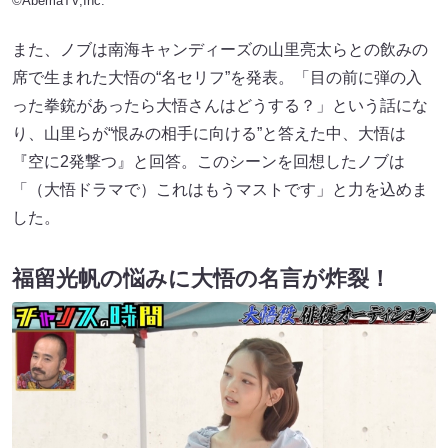
©AbemaTV,Inc.
また、ノブは南海キャンディーズの山里亮太らとの飲みの
席で生まれた大悟の“名セリフ”を発表。「目の前に弾の入
った拳銃があったら大悟さんはどうする？」という話にな
り、山里らが“恨みの相手に向ける”と答えた中、大悟は
『空に2発撃つ』と回答。このシーンを回想したノブは
「（大悟ドラマで）これはもうマストです」と力を込めま
した。
福留光帆の悩みに大悟の名言が炸裂！