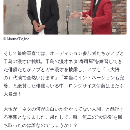
©AbemaTV,Inc.
そして最終審査では、オーディション参加者たちがノブと
千鳥の漫才に挑戦。千鳥の漫才ネタ“寿司屋”を練習してき
た俳優たちがノブとガチ漫才を披露し、ノブも「（大悟
の）代演で全然いけます」「本当にイントネーションも完
璧」と絶賛した俳優もいる中、ロングサイズ伊藤はまたも
大暴走！
大悟が「ネタの何が面白いか分かってない人間」と酷評す
る事態となりました。果たして、唯一無二の“大悟役”を勝
ち取ったのは誰なのでしょうか！？