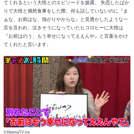
てくれるという大悟とのエピソードを披露。 失恋したばか
りで大悟と偶然食事をした際、何も話していないのに『ま
ぁな、お前はな、強がりやからな』と見透かしたような一
言を言われ、泣きそうになっていたヒコロヒーに大悟は
『お前はのう、もう幸せになってええんや』と言葉をかけ
てくれたと言います。
©AbemaTV,Inc.