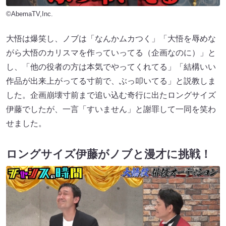
©AbemaTV,Inc.
大悟は爆笑し、ノブは「なんかムカつく」「大悟を辱めな
がら大悟のカリスマを作っていってる（企画なのに）」と
し、「他の役者の方は本気でやってくれてる」「結構いい
作品が出来上がってる寸前で、ぶっ叩いてる」と説教しま
した。企画崩壊寸前まで追い込む奇行に出たロングサイズ
伊藤でしたが、一言「すいません」と謝罪して一同を笑わ
せました。
ロングサイズ伊藤がノブと漫才に挑戦！