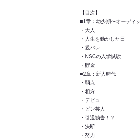
【
■1章：幼少期〜オーディ
・大人
・人生を動かした日
・親バレ
・NSCの入学試験
・貯金
■2章：新人時代
・弱点
・相方
・デビュー
・ピン芸人
・引退勧告！？
・決断
・努力