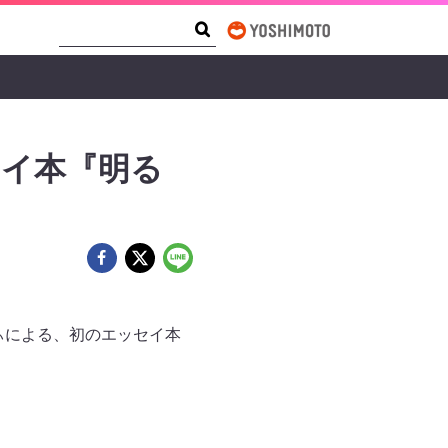
Search Form
Search
ッセイ本『明る
じぃによる、初のエッセイ本