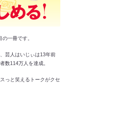
目の一冊です。
、芸人はいじぃは13年前
者数114万人を達成。
クスっと笑えるトークがクセ