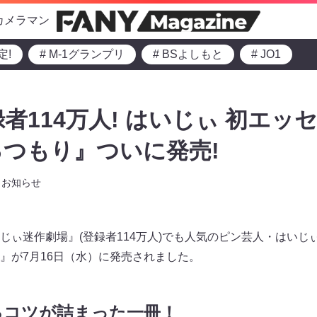
カメラマン
定!
# M-1グランプリ
# BSよしもと
# JO1
登録者114万人! はいじぃ 初エ
つもり』ついに発売!
お知らせ
はいじぃ迷作劇場』(登録者114万人)でも人気のピン芸人・はい
』が7月16日（水）に発売されました。
るコツが詰まった一冊！