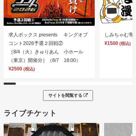
求人ボックス presents キングオブ
しみちゃむ寄席（
コント2026予選２回戦②
¥1500
(税込)
［8/4（火）きゅりあん 小ホール
（東京）開催分］（8/7 18:00）
¥2500
(税込)
サイトを閲覧する
ライブチケット