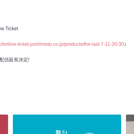
Ticket
://online-ticket.yoshimoto.co.jp/products/the-last-7-11-20-30
）
配信延長決定!