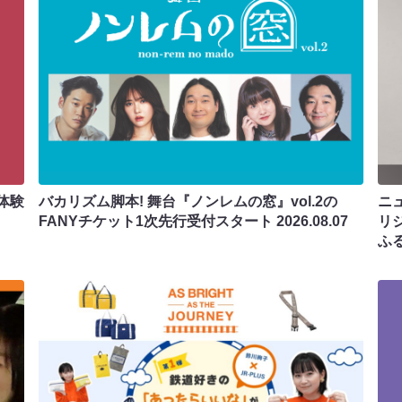
体験
バカリズム脚本! 舞台『ノンレムの窓』vol.2の
ニ
FANYチケット1次先行受付スタート
2026.08.07
リ
ふ