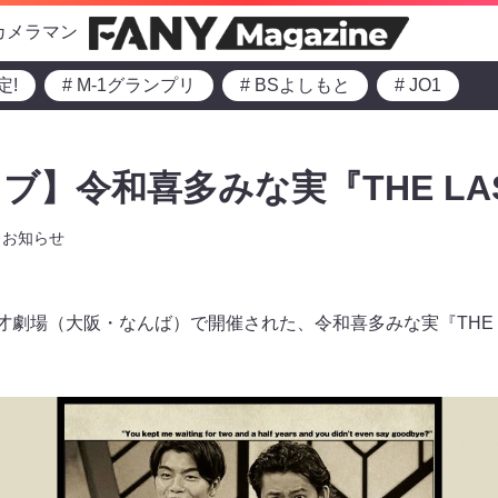
カメラマン
定!
# M-1グランプリ
# BSよしもと
# JO1
ブ】令和喜多みな実『THE LA
お知らせ
才劇場（大阪・なんば）で開催された、令和喜多みな実『THE 