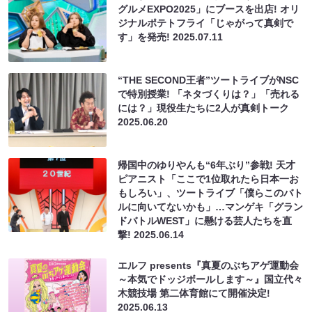
グルメEXPO2025」にブースを出店! オリ
ジナルポテトフライ「じゃがって真剣で
す」を発売!
2025.07.11
“THE SECOND王者”ツートライブがNSC
で特別授業! 「ネタづくりは？」「売れる
には？」現役生たちに2人が真剣トーク
2025.06.20
帰国中のゆりやんも“6年ぶり”参戦! 天才
ピアニスト「ここで1位取れたら日本一お
もしろい」、ツートライブ「僕らこのバト
ルに向いてないかも」…マンゲキ「グラン
ドバトルWEST」に懸ける芸人たちを直
撃!
2025.06.14
エルフ presents『真夏のぶちアゲ運動会
～本気でドッジボールします～』国立代々
木競技場 第二体育館にて開催決定!
2025.06.13