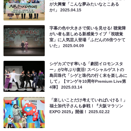
が大興奮「こんな夢みたいなとこある
か!」
2025.04.15
字幕の色や大きさで笑いを見せる! 聴覚障
がい者も楽しめる新感覚ライブ「視聴覚
室」に人気芸人登場「ふだんの5倍ウケて
いた」
2025.04.09
シゲカズです率いる「劇団イロモンスタ
ー」が2年ぶり復活! スペシャルゲストの
島田珠代「シゲと珠代の行く末を楽しみに
して」【マンゲキ10周年Premium Live第
4弾】
2025.03.14
「楽しいことだけ考えていればいける！」
福士加代子さんも参戦！『大阪マラソン
EXPO 2025』開催！
2025.02.22