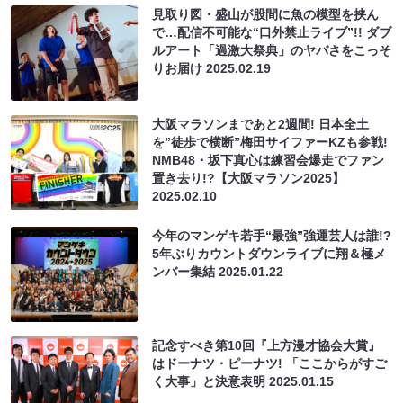
見取り図・盛山が股間に魚の模型を挟ん
で…配信不可能な“口外禁止ライブ”!! ダブ
ルアート「過激大祭典」のヤバさをこっそ
りお届け
2025.02.19
大阪マラソンまであと2週間! 日本全土
を”徒歩で横断”梅田サイファーKZも参戦!
NMB48・坂下真心は練習会爆走でファン
置き去り!?【大阪マラソン2025】
2025.02.10
今年のマンゲキ若手“最強”強運芸人は誰!?
5年ぶりカウントダウンライブに翔＆極メ
ンバー集結
2025.01.22
記念すべき第10回『上方漫才協会大賞』
はドーナツ・ピーナツ! 「ここからがすご
く大事」と決意表明
2025.01.15