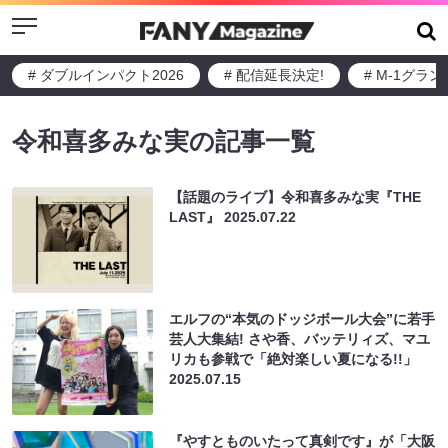
Menu
# ダブルインパクト2026
# 配信延長決定!
# M-1グラ
令和喜多みな実の記事一覧
【話題のライブ】令和喜多みな実『THE
LAST』
2025.07.22
エルフの“本気のドッジボール大会”に若手
芸人大集結! さや香、バッテリィズ、マユ
リカも参戦で「絶対楽しい夏になる!!」
2025.07.15
『やすとものいたって真剣です』が「大阪