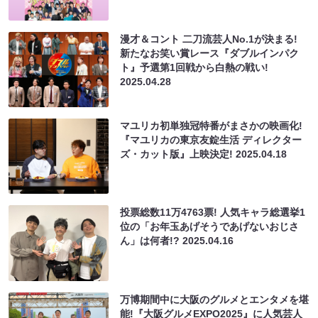
漫才＆コント 二刀流芸人No.1が決まる!
新たなお笑い賞レース『ダブルインパク
ト』予選第1回戦から白熱の戦い!
2025.04.28
マユリカ初単独冠特番がまさかの映画化!
『マユリカの東京友錠生活 ディレクター
ズ・カット版』上映決定!
2025.04.18
投票総数11万4763票! 人気キャラ総選挙1
位の「お年玉あげそうであげないおじさ
ん」は何者!?
2025.04.16
万博期間中に大阪のグルメとエンタメを堪
能!『大阪グルメEXPO2025』に人気芸人