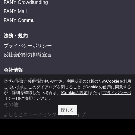
FANY Crowdfunding
FANY Mall
FANY Commu
法務・規約
プライバシーポリシー
反社会的勢力排除宣言
会社情報
吉本興業株式会社
当サイトは、お客様の使いやすさ、利用状況の分析のためCookieを利用
しています。このダイアログを閉じることでCookieの使用に同意する
お問い合わせ
か、詳細を確認したい場合は、
[Cookieの設定]
または
[プライバシーポ
リシー]
をご参照ください。
その他
閉じる
よしもとニュースセンターアーカイブ