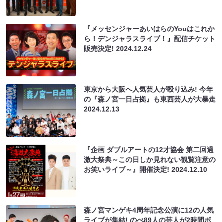
『メッセンジャーあいはらのYouはこれか
ら！デンジャラスライブ！』配信チケット
販売決定!
2024.12.24
東京から大阪へ人気芸人が殴り込み! 今年
の『森ノ宮一日占拠』も東西芸人が大暴走
2024.12.13
『企画 ダブルアートの12才協会 第二回過
激大祭典～この日しか見れない観覧注意の
お笑いライブ～』開催決定!
2024.12.10
森ノ宮マンゲキ4周年記念公演に12の人気
ライブが集結! のべ89人の芸人が2時間ボ