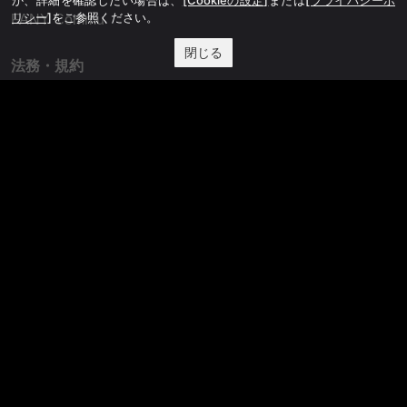
リシー]
をご参照ください。
FANY Commu
閉じる
法務・規約
プライバシーポリシー
反社会的勢力排除宣言
会社情報
吉本興業株式会社
お問い合わせ
その他
よしもとニュースセンターアーカイブ
©YOSHIMOTO KOGYO, All Rights Reserved.