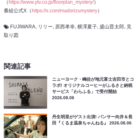
（
https://www.ytv.co.jp/floorplan_mystery/
）
番組公式X（
https://x.com/madorizumystery
）
FUJIWARA
,
リリー
,
原西孝幸
,
横澤夏子
,
盛山晋太郎
,
見
取り図
関連記事
ニューヨーク・嶋佐が地元富士吉田市とコ
ラボ! オリジナルコーヒーがふるさと納税
サービス「わらふる」で受付開始
2026.08.06
丹生明里がゲスト出演! パンサー向井＆長
田『くるま温泉ちゃんねる』
2026.08.06