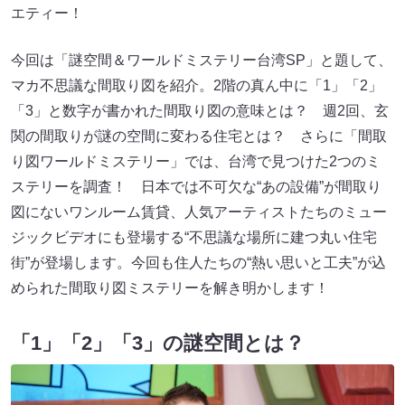
エティー！
今回は「謎空間＆ワールドミステリー台湾SP」と題して、
マカ不思議な間取り図を紹介。2階の真ん中に「1」「2」
「3」と数字が書かれた間取り図の意味とは？ 週2回、玄
関の間取りが謎の空間に変わる住宅とは？ さらに「間取
り図ワールドミステリー」では、台湾で見つけた2つのミ
ステリーを調査！ 日本では不可欠な“あの設備”が間取り
図にないワンルーム賃貸、人気アーティストたちのミュー
ジックビデオにも登場する“不思議な場所に建つ丸い住宅
街”が登場します。今回も住人たちの“熱い思いと工夫”が込
められた間取り図ミステリーを解き明かします！
「1」「2」「3」の謎空間とは？