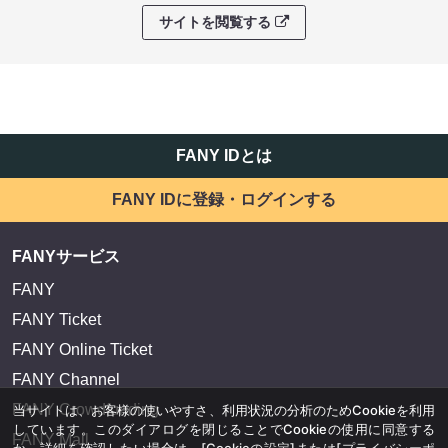
サイトを閲覧する
FANY IDとは
FANY IDに登録・ログインする
FANYサービス
FANY
FANY Ticket
FANY Online Ticket
FANY Channel
FANY Crowdfunding
当サイトは、お客様の使いやすさ、利用状況の分析のためCookieを利用
しています。このダイアログを閉じることでCookieの使用に同意する
FANY Mall
か、詳細を確認したい場合は、
[Cookieの設定]
または
[プライバシーポ