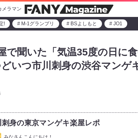
カメラマン
定!
# M-1グランプリ
# BSよしもと
# JO1
楽屋で聞いた「気温35度の日に
つどいつ市川刺身の渋谷マンゲ
場
川刺身の東京マンゲキ楽屋レポ
みなさんこんにちは！