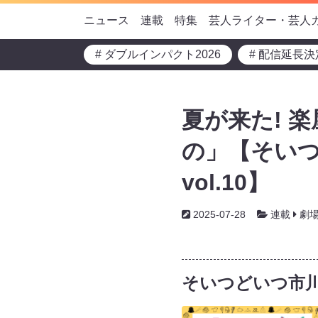
ニュース
連載
特集
芸人ライター・芸人
# ダブルインパクト2026
# 配信延長決
夏が来た! 
の」【そい
vol.10】
2025-07-28
連載
劇
そいつどいつ市