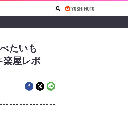
Search Form
Search
食べたいも
キ楽屋レポ