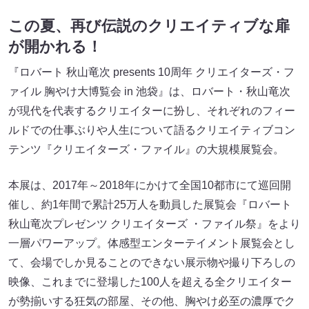
この夏、再び伝説のクリエイティブな扉
が開かれる！
『ロバート 秋山竜次 presents 10周年 クリエイターズ・フ
ァイル 胸やけ大博覧会 in 池袋』は、ロバート・秋山竜次
が現代を代表するクリエイターに扮し、それぞれのフィー
ルドでの仕事ぶりや人生について語るクリエイティブコン
テンツ『クリエイターズ・ファイル』の大規模展覧会。
本展は、2017年～2018年にかけて全国10都市にて巡回開
催し、約1年間で累計25万人を動員した展覧会『ロバート
秋山竜次プレゼンツ クリエイターズ ・ファイル祭』をより
一層パワーアップ。体感型エンターテイメント展覧会とし
て、会場でしか見ることのできない展示物や撮り下ろしの
映像、これまでに登場した100人を超える全クリエイター
が勢揃いする狂気の部屋、その他、胸やけ必至の濃厚でク