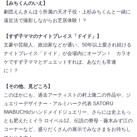
【みちくんのいえ】
劇団えんきんほう所属の天才子役・上杉みちくんと一緒に
遠近法で撮影しながらお芝居体験！？
【すず子ママのナイトプレイス「ドイド」】
文豪や芸能人、政治家などが通い、50年以上愛され続ける
ナイトプレイス「ドイド」が会場内にオープン！ カラオ
ケですず子ママとデュエットすれば、あなたも常連
に！？
【その他、見どころ】
このほかにも、過去アーティストの村上隆二の作品や、ジ
ュエリーデザイナー・アルミハーク代表 SATORU
IWABUCHIのハンドメイドジュエリー、さらには史上もっ
とも肥えたミイラ ロイペル12、伝説の寮母・藤木みず江の
コーナーなど、盛りだくさんの展示でみなさまをお待ちし