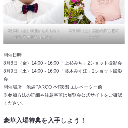
8月8日（金）劇団えんきんほう
8月9日（土）伝説の寮母 藤木
所属 天才子役 上杉みち
みず江
開催日時：
8月8日（金）14:00～16:00 「上杉みち」2ショット撮影会
8月9日（土）14:00～16:00 「藤木みず江」2ショット撮影
会
開催場所：池袋PARCO 本館8階 エレベーター前
※参加方法の詳細や注意事項は展覧会公式サイトをご確認
ください。
豪華入場特典を入手しよう！