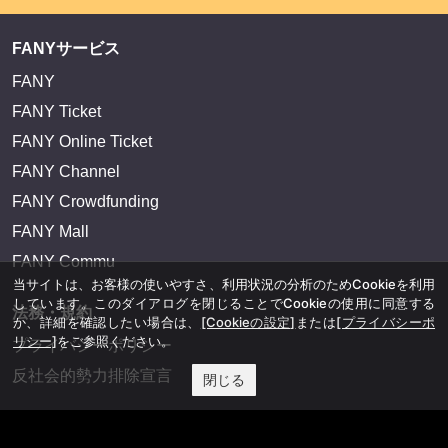
FANYサービス
FANY
FANY Ticket
FANY Online Ticket
FANY Channel
FANY Crowdfunding
FANY Mall
FANY Commu
当サイトは、お客様の使いやすさ、利用状況の分析のためCookieを利用
しています。このダイアログを閉じることでCookieの使用に同意する
法務・規約
か、詳細を確認したい場合は、
[Cookieの設定]
または
[プライバシーポ
リシー]
をご参照ください。
プライバシーポリシー
反社会的勢力排除宣言
閉じる
会社情報