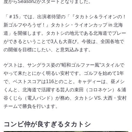
度からSeason2がスタートとなりました。
「＃15」では、出演者待望の「『タカトシ＆ライオンの！
新ゴルフやろうぜ！』タカトシ・ライオンカップ in 北海
道」を開催します。タカトシの地元である北海道でプレー
ができるということで3人も大喜び。今後は、全国各地で
の開催を目標にしたい、と意気込みます。
ゲストは、サングラス姿の“昭和ゴルファー風”スタイルで
やって来たとにかく明るい安村です。ゴルフを始めて1年
で、ベストスコアは116とのこと。キャディーは、昼メシ
くんと、北海道で活躍する芸人の束田（コロネケン）＆浦
谷くじら（電人バンド）が務め、タカトシ VS. 大西・安村
チームで勝負を行います。
コンビ仲が良すぎるタカトシ