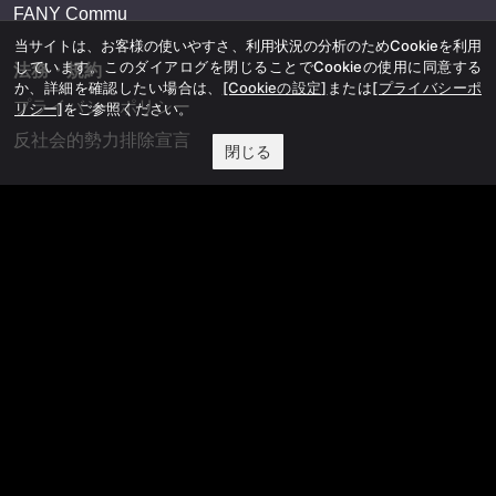
FANY Commu
当サイトは、お客様の使いやすさ、利用状況の分析のためCookieを利用
しています。このダイアログを閉じることでCookieの使用に同意する
法務・規約
か、詳細を確認したい場合は、
[Cookieの設定]
または
[プライバシーポ
プライバシーポリシー
リシー]
をご参照ください。
反社会的勢力排除宣言
閉じる
会社情報
吉本興業株式会社
お問い合わせ
その他
よしもとニュースセンターアーカイブ
©YOSHIMOTO KOGYO, All Rights Reserved.