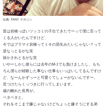
出典:
FANY マガジン
昔は岩橋っぽいツッコミの子出てきたでーって僕に言って
くる人がいたんですけど、
今ではプラマイ岩橋ってミキの昴生みたいじゃない？って
逆なっとるがな笑
抜かされとるがな笑
いやーしかし彼らには去年のM-1でも負けましたし、もち
ろん僕らが経験した事ない仕事もいっぱいしてるんですけ
ど、なーんかずっーと可愛くてしょーがないんですー。
見つけたらくっつきに行ってしまいます。
歳の離れた長男が。
ベタベタと。
それをそこまで嫌じゃないけどちょっと嫌そうにする弟