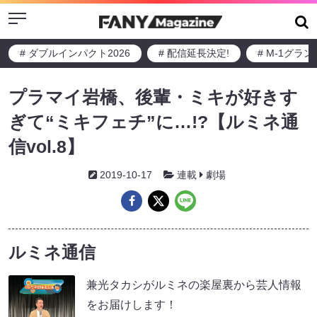
Menu
# ダブルインパクト2026
# 配信延長決定!
# M-1グラ
プラマイ岩橋、後輩・ミキが好きす
ぎて“ミキフェチ”に…!?【ルミネ通
信vol.8】
2019-10-17
連載
劇場
ルミネ通信
兼光タカシがルミネの楽屋裏から芸人情報
をお届けします！