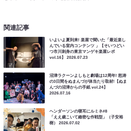
関連記事
いよいよ夏到来! 楽屋で聞いた「最近楽し
んでいる室内コンテンツ 」【そいつどい
つ市川刺身の東京マンゲキ楽屋レポ
vol.16】
2026.07.23
沼津ラクーンよしもと劇場は12周年! 怒涛
の3日間をぬまんづが体当たり取材!【ぬま
んづの沼津からの手紙 vol.24】
2026.07.16
ヘンダーソンの寝耳にルミネ#8
「ええ歳こいて緻密な作戦型」（子安裕
樹）
2026.07.02