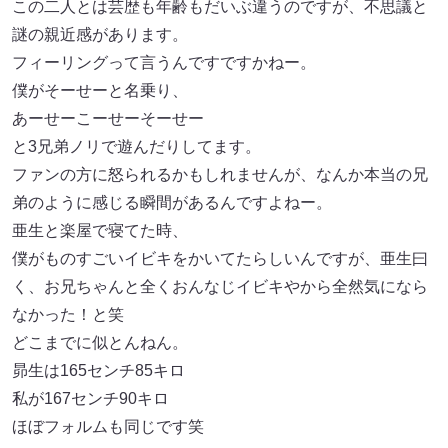
この二人とは芸歴も年齢もだいぶ違うのですが、不思議と
謎の親近感があります。
フィーリングって言うんですですかねー。
僕がそーせーと名乗り、
あーせーこーせーそーせー
と3兄弟ノリで遊んだりしてます。
ファンの方に怒られるかもしれませんが、なんか本当の兄
弟のように感じる瞬間があるんですよねー。
亜生と楽屋で寝てた時、
僕がものすごいイビキをかいてたらしいんですが、亜生曰
く、お兄ちゃんと全くおんなじイビキやから全然気になら
なかった！と笑
どこまでに似とんねん。
昴生は165センチ85キロ
私が167センチ90キロ
ほぼフォルムも同じです笑