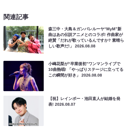
関連記事
森三中・大島＆ガンバレルーヤ“MyM”新
曲はあの伝説アニメとのコラボ! 作曲家が
絶賛「だれが歌っているんですか? 素晴ら
しい歌声だ!」
2026.08.08
小嶋花梨が“卒業後初”ワンマンライブで
10曲熱唱! 「やっぱりステージに立ってる
この瞬間が好き」
2026.08.08
【祝】レインボー・池田直人が結婚を発
表!
2026.08.07