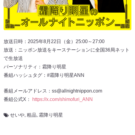
放送日時：2025年8月22日（金）25:00～27:00
放送：ニッポン放送をキーステーションに全国36局ネット
で生放送
パーソナリティ：霜降り明星
番組ハッシュタグ：#霜降り明星ANN
番組メールアドレス：ss@allnightnippon.com
番組公式X：
https://x.com/shimofuri_ANN
せいや
,
粗品
,
霜降り明星