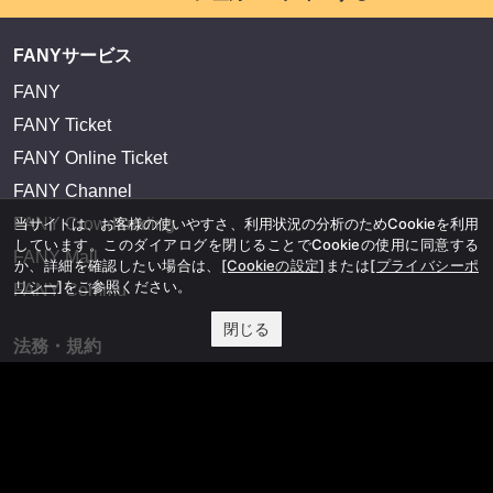
FANYサービス
FANY
FANY Ticket
FANY Online Ticket
FANY Channel
当サイトは、お客様の使いやすさ、利用状況の分析のためCookieを利用
FANY Crowdfunding
しています。このダイアログを閉じることでCookieの使用に同意する
FANY Mall
か、詳細を確認したい場合は、
[Cookieの設定]
または
[プライバシーポ
リシー]
をご参照ください。
FANY Commu
閉じる
法務・規約
プライバシーポリシー
反社会的勢力排除宣言
会社情報