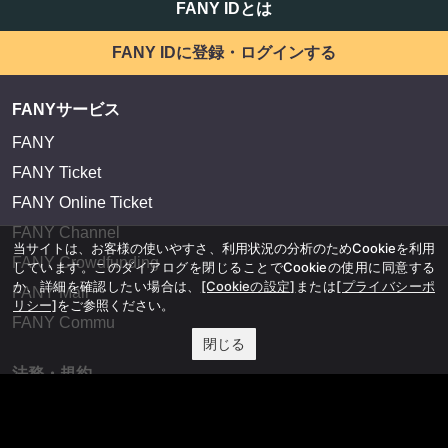
FANY IDとは
FANY IDに登録・ログインする
FANYサービス
FANY
FANY Ticket
FANY Online Ticket
FANY Channel
当サイトは、お客様の使いやすさ、利用状況の分析のためCookieを利用
FANY Crowdfunding
しています。このダイアログを閉じることでCookieの使用に同意する
か、詳細を確認したい場合は、
[Cookieの設定]
または
[プライバシーポ
FANY Mall
リシー]
をご参照ください。
FANY Commu
閉じる
法務・規約
プライバシーポリシー
反社会的勢力排除宣言