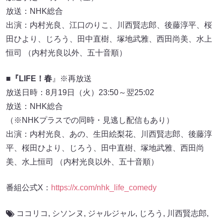
放送：NHK総合
出演：内村光良、江口のりこ、川西賢志郎、後藤淳平、桜
田ひより、じろう、田中直樹、塚地武雅、西田尚美、水上
恒司 （内村光良以外、五十音順）
■『LIFE！春
』※再放送
放送日時：8月19日（火）23:50～翌25:02
放送：NHK総合
（※NHKプラスでの同時・見逃し配信もあり）
出演：内村光良、あの、生田絵梨花、川西賢志郎、後藤淳
平、桜田ひより、じろう、田中直樹、塚地武雅、西田尚
美、水上恒司 （内村光良以外、五十音順）
番組公式X：
https://x.com/nhk_life_comedy
ココリコ
,
シソンヌ
,
ジャルジャル
,
じろう
,
川西賢志郎
,