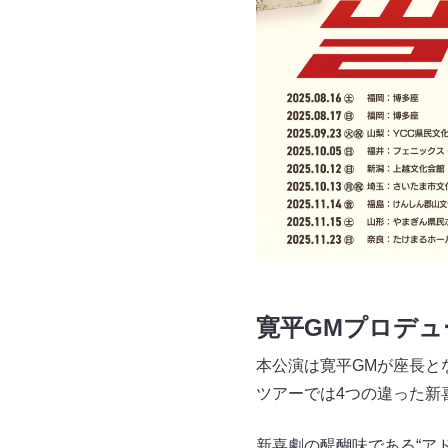
寛平GMプロデュ
本公演は寛平GMが座長と
ツアーでは4つの違った
新喜劇の醍醐味である“ア