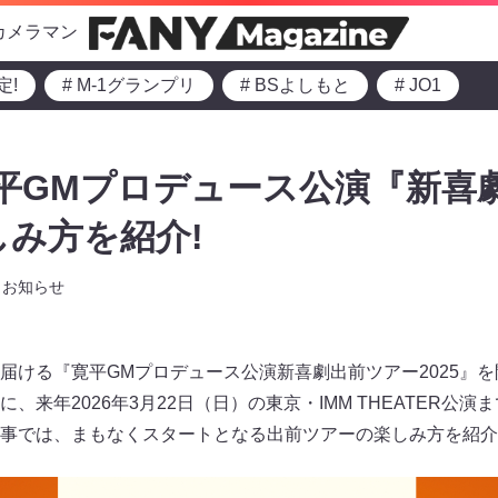
カメラマン
定!
# M-1グランプリ
# BSよしもと
# JO1
寛平GMプロデュース公演『新喜
しみ方を紹介!
お知らせ
届ける『寛平GMプロデュース公演新喜劇出前ツアー2025』を
、来年2026年3月22日（日）の東京・IMM THEATER公
事では、まもなくスタートとなる出前ツアーの楽しみ方を紹介