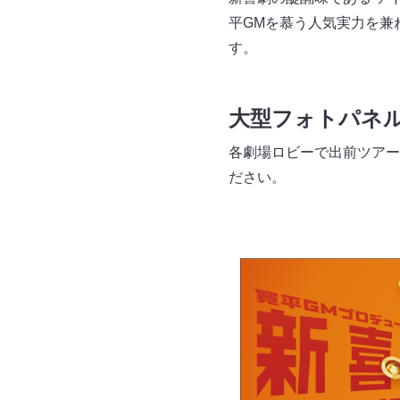
平GMを慕う人気実力を兼
す。
大型フォトパネ
各劇場ロビーで出前ツアー
ださい。