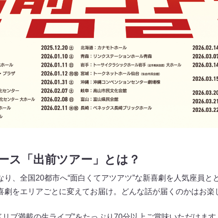
ース「出前ツアー」とは？
なり、全国20都市へ“面白くてアツアツ”な新喜劇を人気座員と
新喜劇をエリアごとに変えてお届け。どんな話が届くのかはお
ドリブ満載の生ライブ”をたっぷり70分以上ご賞味いただけま