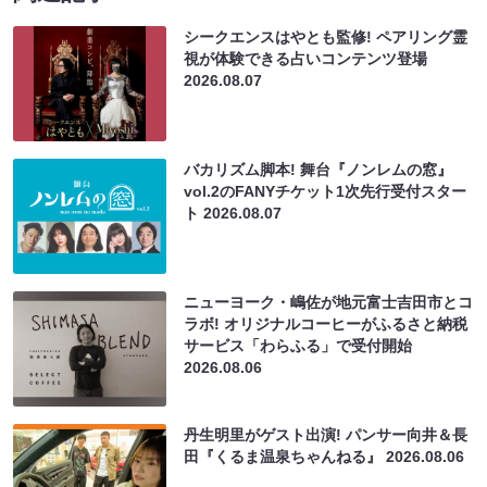
シークエンスはやとも監修! ペアリング霊
視が体験できる占いコンテンツ登場
2026.08.07
バカリズム脚本! 舞台『ノンレムの窓』
vol.2のFANYチケット1次先行受付スター
ト
2026.08.07
ニューヨーク・嶋佐が地元富士吉田市とコ
ラボ! オリジナルコーヒーがふるさと納税
サービス「わらふる」で受付開始
2026.08.06
丹生明里がゲスト出演! パンサー向井＆長
田『くるま温泉ちゃんねる』
2026.08.06