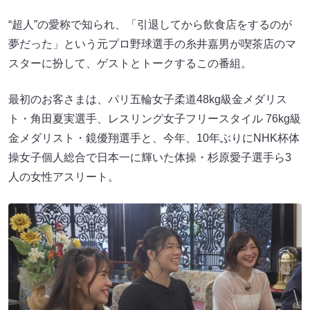
“超人”の愛称で知られ、「引退してから飲食店をするのが
夢だった」という元プロ野球選手の糸井嘉男が喫茶店のマ
スターに扮して、ゲストとトークするこの番組。
最初のお客さまは、パリ五輪女子柔道48kg級金メダリス
ト・角田夏実選手、レスリング女子フリースタイル 76kg級
金メダリスト・鏡優翔選手と、今年、10年ぶりにNHK杯体
操女子個人総合で日本一に輝いた体操・杉原愛子選手ら3
人の女性アスリート。