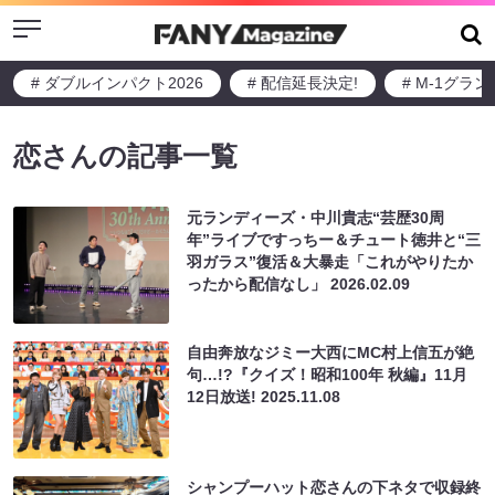
Menu
# ダブルインパクト2026
# 配信延長決定!
# M-1グラ
恋さんの記事一覧
元ランディーズ・中川貴志“芸歴30周
年”ライブですっちー＆チュート徳井と“三
羽ガラス”復活＆大暴走「これがやりたか
ったから配信なし」
2026.02.09
自由奔放なジミー大西にMC村上信五が絶
句…!?『クイズ！昭和100年 秋編』11月
12日放送!
2025.11.08
シャンプーハット恋さんの下ネタで収録終