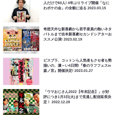
人だけで60人! 4年ぶりライブ開催「なに
わボケの会」の全貌に迫る
2023.03.15
奇想天外な新喜劇から若手座員の熱いネタ
バトルまで吉本新喜劇セカンドシアターお
ススメ公演!
2023.02.19
ビスブラ、コットンら人気者もクセ者も勢
揃いの、濃～い4日間!『春のラフフェスin
森ノ宮』開催決定!
2023.01.27
「ウマおじさん2022【年末記念】」が好
評につき1月3日(火)まで見逃し配信延長決
定！
2022.12.28