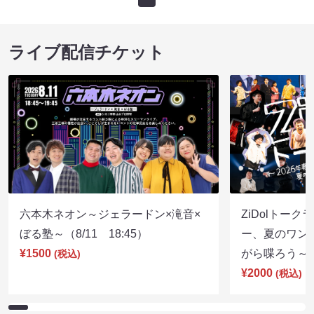
ライブ配信チケット
六本木ネオン～ジェラードン×滝音×
ZiDolトーク
ぼる塾～（8/11 18:45）
ー、夏のワン
¥1500
がら喋ろう～（8
(税込)
¥2000
(税込)