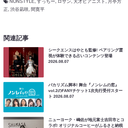
NONSTYLE
,
すっちー
,
ロザン
,
天才ピアニスト
,
月亭方
正
,
渋谷凪咲
,
間寛平
関連記事
シークエンスはやとも監修! ペアリング霊
視が体験できる占いコンテンツ登場
2026.08.07
バカリズム脚本! 舞台『ノンレムの窓』
vol.2のFANYチケット1次先行受付スター
ト
2026.08.07
ニューヨーク・嶋佐が地元富士吉田市とコ
ラボ! オリジナルコーヒーがふるさと納税