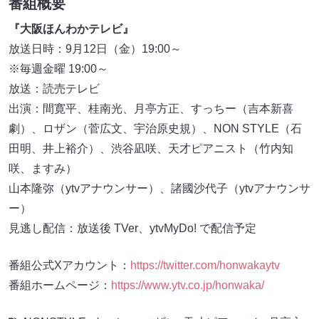
番組概要
『大阪ほんわかテレビ』
放送日時：9月12日（金）19:00～
※毎週金曜 19:00～
放送：読売テレビ
出演：間寛平、桂南光、月亭方正、すっちー（吉本新喜
劇）、ロザン（菅広文、宇治原史規）、NON STYLE（石
田明、井上裕介）、渋谷凪咲、天才ピアニスト（竹内知
咲、ますみ）
山本隆弥（ytvアナウンサー）、諸國沙代子（ytvアナウンサ
ー）
見逃し配信：放送後 TVer、ytvMyDo! で配信予定
番組公式Xアカウント：
https://twitter.com/honwakaytv
番組ホームページ：
https://www.ytv.co.jp/honwaka/