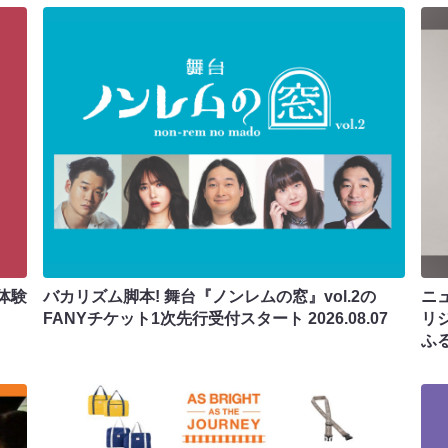
体験
バカリズム脚本! 舞台『ノンレムの窓』vol.2の
ニ
FANYチケット1次先行受付スタート
2026.08.07
リ
ふ