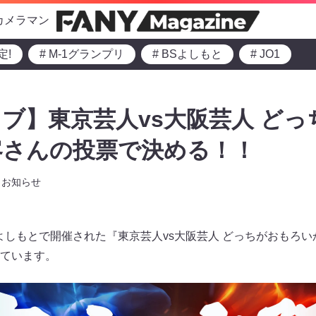
カメラマン
定!
# M-1グランプリ
# BSよしもと
# JO1
ブ】東京芸人vs大阪芸人 ど
客さんの投票で決める！！
お知らせ
eよしもとで開催された『東京芸人vs大阪芸人 どっちがおもろ
ています。