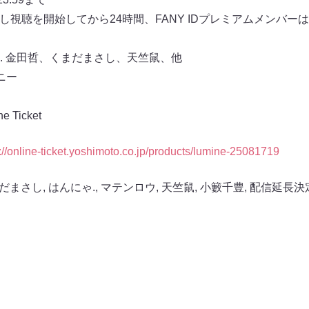
見逃し視聴を開始してから24時間、FANY IDプレミアムメンバ
. 金田哲、くまだまさし、天竺鼠、他
ニー
Ticket
://online-ticket.yoshimoto.co.jp/products/lumine-25081719
だまさし
,
はんにゃ.
,
マテンロウ
,
天竺鼠
,
小籔千豊
,
配信延長決定