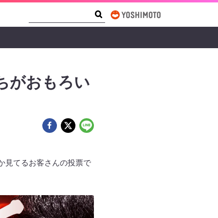
Search Form
Search
っちがおもろい
いか見てるお客さんの投票で