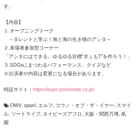
す。
【内容】
１.オープニングトーク
～タレントと学ぶ！海と海の生き物のアシタ～
２.来場者参加型コーナー
「アシタにはできる。ゆるゆる目標“ぎょもT”を作ろう！」
３.SDGsにまつわるパフォーマンス、クイズなど
※出演者や内容は変更になる場合があります。
特設サイト：
https://expo.yoshimoto.co.jp/
OWV
,
span!
,
エルフ
,
コウノ・オブ・ザ・イヤー
,
スマイ
ル
,
ツートライブ
,
ネイビーズアフロ
,
大阪・関西万博
,
祇
園