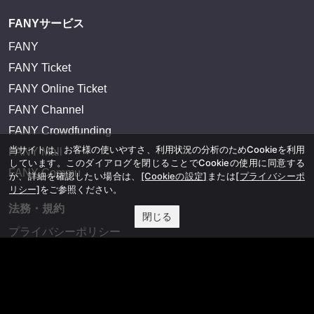
FANYサービス
FANY
FANY Ticket
FANY Online Ticket
FANY Channel
FANY Crowdfunding
当サイトは、お客様の使いやすさ、利用状況の分析のためCookieを利用
FANY Mall
しています。このダイアログを閉じることでCookieの使用に同意する
FANY Commu
か、詳細を確認したい場合は、
[Cookieの設定]
または
[プライバシーポ
リシー]
をご参照ください。
法務・規約
閉じる
プライバシーポリシー
反社会的勢力排除宣言
会社情報
吉本興業株式会社