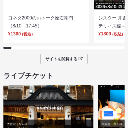
ヨネダ2000のおトーク座右衛門
シスター 井坂
（8/10 17:45）
テリィズ編～（8
¥1300
¥1800
(税込)
(税込)
サイトを閲覧する
ライブチケット