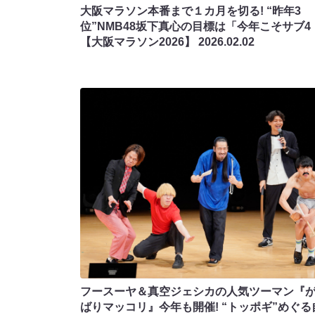
大阪マラソン本番まで１カ月を切る! “昨年3
位”NMB48坂下真心の目標は「今年こそサブ4
【大阪マラソン2026】
2026.02.02
フースーヤ＆真空ジェシカの人気ツーマン『
ばりマッコリ』今年も開催! “トッポギ”めぐる