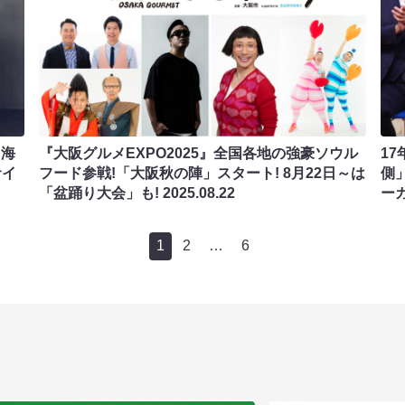
『海
『大阪グルメEXPO2025』全国各地の強豪ソウル
1
サイ
フード参戦!「大阪秋の陣」スタート! 8月22日～は
側
「盆踊り大会」も!
2025.08.22
ー
1
2
…
6