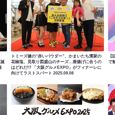
トミーズ健の“赤いパウダー”、かまいたち濱家の
【
ら誕
花椒塩、見取り図盛山のチーズ…唐揚げに合うの
で
催
はどれだ!? 「大阪グルメEXPO」がフィナーレに
向けてラストスパート
2025.09.08