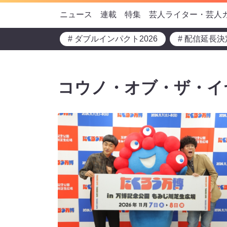
ニュース
連載
特集
芸人ライター・芸人
# ダブルインパクト2026
# 配信延長決
コウノ・オブ・ザ・イ