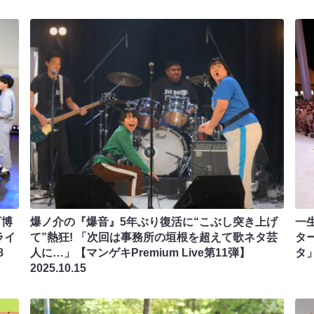
万博
爆ノ介の『爆音』5年ぶり復活に“こぶし突き上げ
一
ライ
て”熱狂! 「次回は事務所の垣根を超えて歌ネタ芸
タ
8
人に…」【マンゲキPremium Live第11弾】
タ
2025.10.15