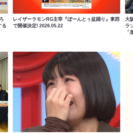
ろ
レイザーラモンRG主宰『ぼーんとぅ盆踊り』東西
大
する
で開催決定!
2026.05.22
ラソ
「