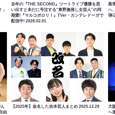
去年の『THE SECOND』ツートライブ優勝を思
黒
！」
い出すと未だに号泣する“東野激推し女芸人”の同
へ
期愛!『マルコポロリ！』TVer・カンテレドーガで
弾
配信中!
2026.02.01
がん
【2025年】改名した吉本芸人まとめ
2025.12.29
大阪
自由
へ