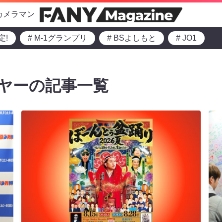
カメラマン
定!
# M-1グランプリ
# BSよしもと
# JO1
ヤーの記事一覧