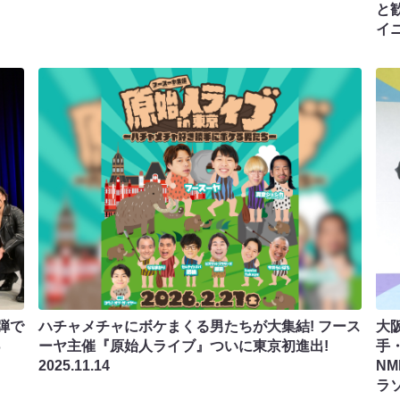
と
イ
弾で
ハチャメチャにボケまくる男たちが大集結! フース
大
っ
ーヤ主催『原始人ライブ』ついに東京初進出!
手
2025.11.14
N
ラソ