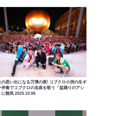
生の思い出になる万博の夜! コブクロ小渕の生ギ
ー伴奏でコブクロの名曲を歌う「盆踊りのアシ
」に熱気
2025.10.06