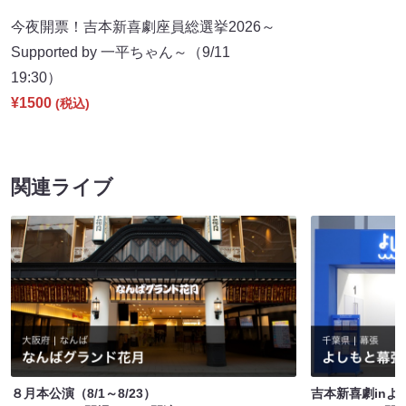
今夜開票！吉本新喜劇座員総選挙2026～
Supported by 一平ちゃん～（9/11
19:30）
¥1500
(税込)
関連ライブ
８月本公演（8/1～8/23）
吉本新喜劇inよ