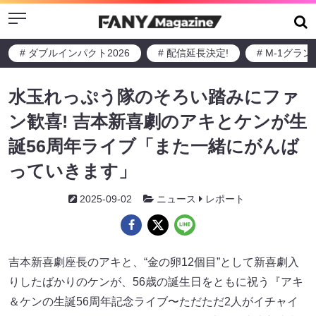
Menu
# ダブルインパクト2026
# 配信延長決定!
# M-1グラ
水玉れっぷう隊のそろい踏みにファ
ン歓喜! 吉本新喜劇のアキとケンが生
誕56周年ライブ「また一緒にがんば
っていきます」
2025-09-02
ニュース
レポート
吉本新喜劇座長のアキと、“金の卵12個目”として新喜劇入
りしたばかりのケンが、56歳の誕生日をともに祝う『アキ
＆ケンの生誕56周年記念ライブ〜ただただ2人がイチャイ