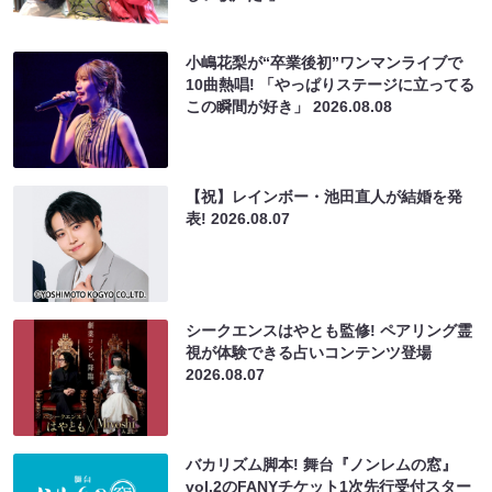
小嶋花梨が“卒業後初”ワンマンライブで
10曲熱唱! 「やっぱりステージに立ってる
この瞬間が好き」
2026.08.08
【祝】レインボー・池田直人が結婚を発
表!
2026.08.07
シークエンスはやとも監修! ペアリング霊
視が体験できる占いコンテンツ登場
2026.08.07
バカリズム脚本! 舞台『ノンレムの窓』
vol.2のFANYチケット1次先行受付スター