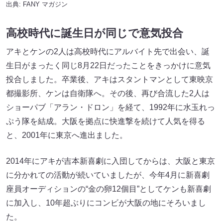
出典:
FANY マガジン
高校時代に誕生日が同じで意気投合
アキとケンの2人は高校時代にアルバイト先で出会い、誕
生日がまったく同じ8月22日だったことをきっかけに意気
投合しました。卒業後、アキはスタントマンとして東映京
都撮影所、ケンは自衛隊へ。その後、再び合流した2人は
ショーパブ「アラン・ドロン」を経て、1992年に水玉れっ
ぷう隊を結成。大阪を拠点に快進撃を続けて人気を得る
と、2001年に東京へ進出ました。
2014年にアキが吉本新喜劇に入団してからは、大阪と東京
に分かれての活動が続いていましたが、今年4月に新喜劇
座員オーディションの“金の卵12個目”としてケンも新喜劇
に加入し、10年超ぶりにコンビが大阪の地にそろいまし
た。