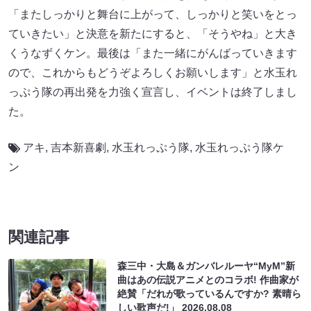
「またしっかりと舞台に上がって、しっかりと笑いをとっ
ていきたい」と決意を新たにすると、「そうやね」と大き
くうなずくケン。最後は「また一緒にがんばっていきます
ので、これからもどうぞよろしくお願いします」と水玉れ
っぷう隊の再出発を力強く宣言し、イベントは終了しまし
た。
アキ
,
吉本新喜劇
,
水玉れっぷう隊
,
水玉れっぷう隊ケ
ン
関連記事
森三中・大島＆ガンバレルーヤ“MyM”新
曲はあの伝説アニメとのコラボ! 作曲家が
絶賛「だれが歌っているんですか? 素晴ら
しい歌声だ!」
2026.08.08