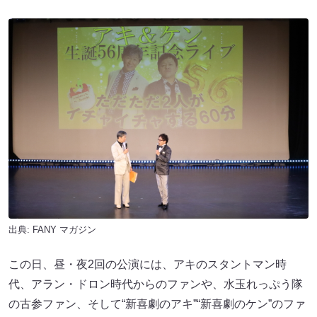
出典:
FANY マガジン
この日、昼・夜2回の公演には、アキのスタントマン時
代、アラン・ドロン時代からのファンや、水玉れっぷう隊
の古参ファン、そして“新喜劇のアキ”“新喜劇のケン”のファ