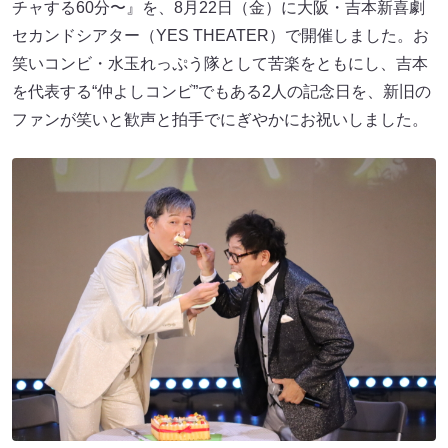
チャする60分〜』を、8月22日（金）に大阪・吉本新喜劇
セカンドシアター（YES THEATER）で開催しました。お
笑いコンビ・水玉れっぷう隊として苦楽をともにし、吉本
を代表する“仲よしコンビ”でもある2人の記念日を、新旧の
ファンが笑いと歓声と拍手でにぎやかにお祝いしました。