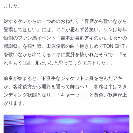
ました。
対するケンからの一つめのおねだり「客席から歌いながら
登場してほしい」には、アキが思わず苦笑い。ケンは毎年
恒例のファン感イベント『吉本新喜劇アキのいぃよぉ〜の
感謝祭』を観た際、田原俊彦の曲「抱きしめてTONIGHT」
を歌いながら出てくるアキに度肝を抜かれたそうで、「そ
れをもう1回、見たいなと思ってリクエストした」。
前奏が始まると、ド派手なジャケットに身を包んだアキ
が、客席後方から通路を通って舞台へ！ 客席は半ばスタ
ンディング状態となり、「キャーッ！」と黄色い歓声が上
がります。