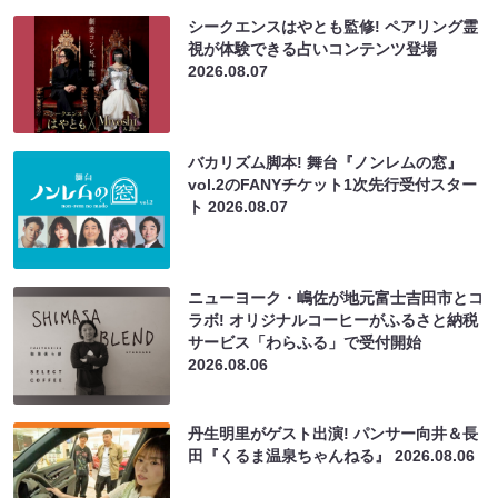
シークエンスはやとも監修! ペアリング霊
視が体験できる占いコンテンツ登場
2026.08.07
バカリズム脚本! 舞台『ノンレムの窓』
vol.2のFANYチケット1次先行受付スター
ト
2026.08.07
ニューヨーク・嶋佐が地元富士吉田市とコ
ラボ! オリジナルコーヒーがふるさと納税
サービス「わらふる」で受付開始
2026.08.06
丹生明里がゲスト出演! パンサー向井＆長
田『くるま温泉ちゃんねる』
2026.08.06