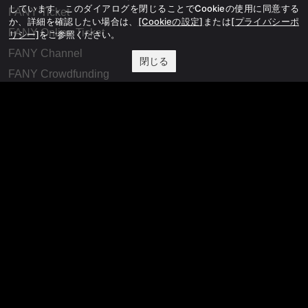
しています。このダイアログを閉じることでCookieの使用に同意する
FANY Ticket
か、詳細を確認したい場合は、
[Cookieの設定]
または
[プライバシーポ
FANY Online Ticket
リシー]
をご参照ください。
FANY Channel
閉じる
FANY Crowdfunding
FANY Mall
FANY Commu
法務・規約
プライバシーポリシー
反社会的勢力排除宣言
会社情報
吉本興業株式会社
お問い合わせ
その他