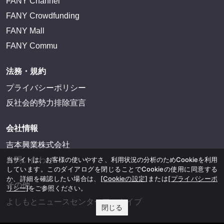
FANY Channel
FANY Crowdfunding
FANY Mall
FANY Commu
法務・規約
プライバシーポリシー
反社会的勢力排除宣言
会社情報
吉本興業株式会社
当サイトは、お客様の使いやすさ、利用状況の分析のためCookieを利用
お問い合わせ
しています。このダイアログを閉じることでCookieの使用に同意する
か、詳細を確認したい場合は、
[Cookieの設定]
または
[プライバシーポ
その他
リシー]
をご参照ください。
よしもとニュースセンターアーカイブ
閉じる