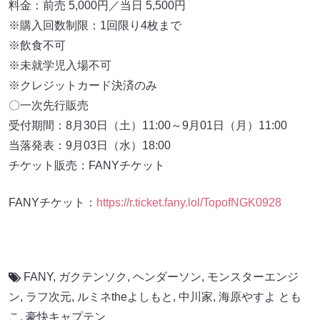
料金：前売 5,000円／当日 5,500円
※購入回数制限：1回限り4枚まで
※飲食不可
※未就学児入場不可
※クレジットカード決済のみ
〇一次先行販売
受付期間：8月30日（土）11:00～9月01日（月）11:00
当落発表：9月03日（水）18:00
チケット販売：FANYチケット
FANYチケット：
https://r.ticket.fany.lol/TopofNGK0928
FANY
,
ガクテンソク
,
ヘンダーソン
,
モンスターエンジ
ン
,
ラフ次元
,
ルミネtheよしもと
,
中川家
,
海原やすよ とも
こ
,
豪快キャプテン