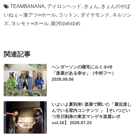
TEAMBANANA
,
アイロンヘッド
,
きょん
,
きょんのやば
いねぇ～激アツ∞ホール
,
コットン
,
ダイヤモンド
,
ネルソン
ズ
,
ヨシモト∞ホール
,
銀河ゆめゆめ
関連記事
ヘンダーソンの寝耳にルミネ#9
「楽屋がある幸せ」（中村フー）
2026.08.06
いよいよ夏到来! 楽屋で聞いた「最近楽し
んでいる室内コンテンツ 」【そいつどい
つ市川刺身の東京マンゲキ楽屋レポ
vol.16】
2026.07.23