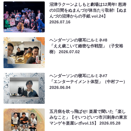
沼津ラクーンよしもと劇場は12周年! 怒涛
の3日間をぬまんづが体当たり取材!【ぬま
んづの沼津からの手紙 vol.24】
2026.07.16
ヘンダーソンの寝耳にルミネ#8
「ええ歳こいて緻密な作戦型」（子安裕
樹）
2026.07.02
ヘンダーソンの寝耳にルミネ#7
「エンターテイメント体型」（中村フー）
2026.06.04
五月病を吹っ飛ばせ! 楽屋で聞いた「楽し
みなこと」【そいつどいつ市川刺身の東京
マンゲキ楽屋レポvol.15】
2026.05.28