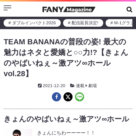
Menu
# ダブルインパクト2026
# 配信延長決定!
# M-1グラ
TEAM BANANAの普段の姿! 最大の
魅力はネタと愛嬌と○○力!?【きょん
のやばいねぇ～激アツ∞ホール
vol.28】
2021-12-20
連載
劇場
きょんのやばいねぇ～激アツ∞ホール
きょんにちわーーーー！！