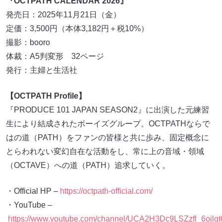
『OCTPATH CALENDAR 2026』
発売日：2025年11月21日（金）
定価：3,500円（本体3,182円＋税10%）
撮影：booro
体裁：A5判変形 32ページ
発行：主婦と生活社
【OCTPATH Profile】
『PRODUCE 101 JAPAN SEASON2』に出演した元練習
生により結成されたボーイズグループ。OCTPATHならで
はの道（PATH）をファンの皆様と共に歩み、固定概念に
とらわれない変幻自在な活動をし、常に上の音域・領域
（OCTAVE）への道（PATH）追求していく。
・Official HP –
https://octpath-official.com/
・YouTube –
https://www.youtube.com/channel/UCA2H3Dc9LSZzfl_6ojlgt