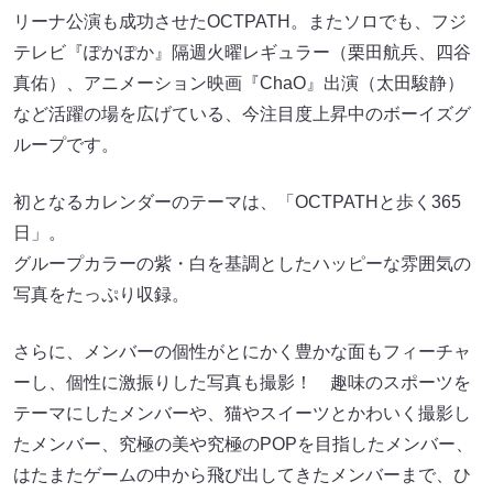
リーナ公演も成功させたOCTPATH。またソロでも、フジ
テレビ『ぽかぽか』隔週火曜レギュラー（栗田航兵、四谷
真佑）、アニメーション映画『ChaO』出演（太田駿静）
など活躍の場を広げている、今注目度上昇中のボーイズグ
ループです。
初となるカレンダーのテーマは、「OCTPATHと歩く365
日」。
グループカラーの紫・白を基調としたハッピーな雰囲気の
写真をたっぷり収録。
さらに、メンバーの個性がとにかく豊かな面もフィーチャ
ーし、個性に激振りした写真も撮影！ 趣味のスポーツを
テーマにしたメンバーや、猫やスイーツとかわいく撮影し
たメンバー、究極の美や究極のPOPを目指したメンバー、
はたまたゲームの中から飛び出してきたメンバーまで、ひ