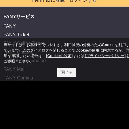
FANY IDに登録・ログインする
FANYサービス
FANY
FANY Ticket
FANY Online Ticket
当サイトは、お客様の使いやすさ、利用状況の分析のためCookieを利用
ています。このダイアログを閉じることでCookieの使用に同意するか、
FANY Channel
細を確認したい場合は、
[Cookieの設定]
または
[プライバシーポリシー]
FANY Crowdfunding
ご参照ください。
FANY Mall
閉じる
FANY Commu
法務・規約
プライバシーポリシー
反社会的勢力排除宣言
会社情報