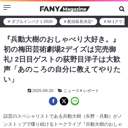
Menu
# ダブルインパクト2026
# 配信延長決定!
# M-1グラ
『兵動大樹のおしゃべり大好き。』
初の梅田芸術劇場2デイズは完売御
礼! 2日目ゲストの荻野目洋子は大歓
声「あのころの自分に教えてやりた
い」
2025-09-20
ニュース
レポート
話芸のスペシャリストである兵動大樹（矢野・兵動）がノ
ンストップで喋り続けるトークライブ『兵動大樹のおしゃ