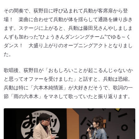
その間奏で、荻野目に呼び込まれて兵動が客席扉から登
場！ 楽曲に合わせて兵動が体を揺らして通路を練り歩き
ます。ステージに上がると、兵動は藤田兄さんやしましま
んずも加わった“ひょうきんダンシングチーム”でゆる～く
ダンス！ 大盛り上がりのオープニングアクトとなりまし
た。
歌唱後、荻野目が「おもしろいことが起こるんじゃないか
と思ってオファーを受けました」と話すと、兵動は恐縮。
兵動は特に「六本木純情派」が大好きだそうで、歌詞の一
節「雨の六本木」をマネして歌っていたと振り返ります。