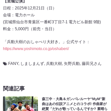
【宮城公演】
日程：2025年12月21日（日）
会場：電力ホール
(宮城県仙台市青葉区一番町3丁目7-1 電力ビル新館 9階)
料金：5,000円（前売・当日）
「兵動大樹のおしゃべり大好き。」公式サイト：
https://www.yoshimoto.co.jp/oshaberi/
FANY
,
しましまんず
,
兵動大樹
,
⽮野兵動
,
藤田兄さん
関連記事
森三中・大島＆ガンバレルーヤ“MyM”新
曲はあの伝説アニメとのコラボ! 作曲家が
絶賛「だれが歌っているんですか? 素晴ら