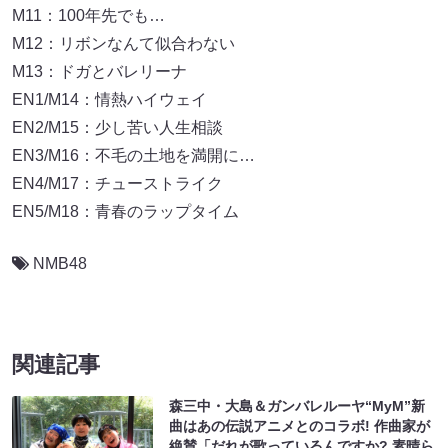
M11：100年先でも…
M12：リボンなんて似合わない
M13：ドガとバレリーナ
EN1/M14：情熱ハイウェイ
EN2/M15：少し苦い人生相談
EN3/M16：不毛の土地を満開に…
EN4/M17：チューストライク
EN5/M18：青春のラップタイム
NMB48
関連記事
森三中・大島＆ガンバレルーヤ“MyM”新
曲はあの伝説アニメとのコラボ! 作曲家が
絶賛「だれが歌っているんですか? 素晴ら