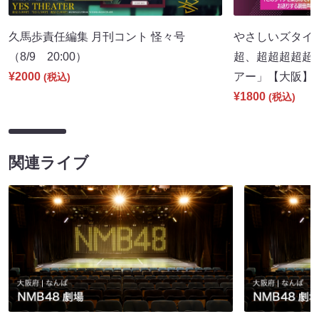
久馬歩責任編集 月刊コント 怪々号
やさしいズタイpr
（8/9 20:00）
超、超超超超超
¥2000
アー」【大阪】（8
(税込)
¥1800
(税込)
関連ライブ