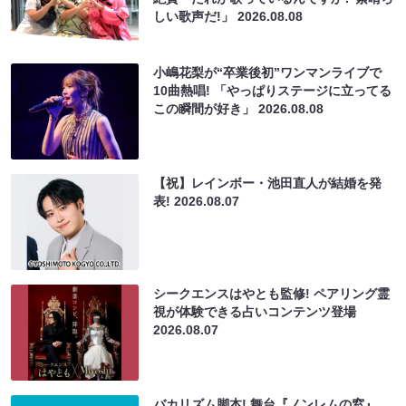
しい歌声だ!」
2026.08.08
小嶋花梨が“卒業後初”ワンマンライブで
10曲熱唱! 「やっぱりステージに立ってる
この瞬間が好き」
2026.08.08
【祝】レインボー・池田直人が結婚を発
表!
2026.08.07
シークエンスはやとも監修! ペアリング霊
視が体験できる占いコンテンツ登場
2026.08.07
バカリズム脚本! 舞台『ノンレムの窓』