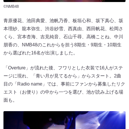
©NMB48
青原優花、池田典愛、池帆乃香、板垣心和、坂下真心、坂
本理紗、龍本弥生、渋谷紗雪、西真由、西田帆花、松岡さ
くら、宮本杏海、吉見純音、石山千尋、高橋ことね、中川
朋香の、NMB48のこれからを担う8期生・9期生・10期生
から選ばれた16名が出演しました。
「Overture」が流れた後、フワリとした衣装で16人がステ
ージに現れ、「青い月が見てるから」からスタート。2曲
目の「Radio name」では、事前にファンから募集したリク
エスト（お便り）の中から一つを選び、池が読み上げる場
面も。