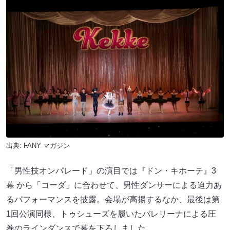
出典:
FANY マガジン
「男性技オンパレード」の演目では『ドン・キホーテ』3
幕 から「コーダ」に合わせて、男性ダンサーによる迫力あ
るパフォーマンスを披露。会場が高揚するなか、最後は第
1回公演同様、トゥシューズを履いたバレリーナによる圧
巻のラインダンスで幕を下ろしました。