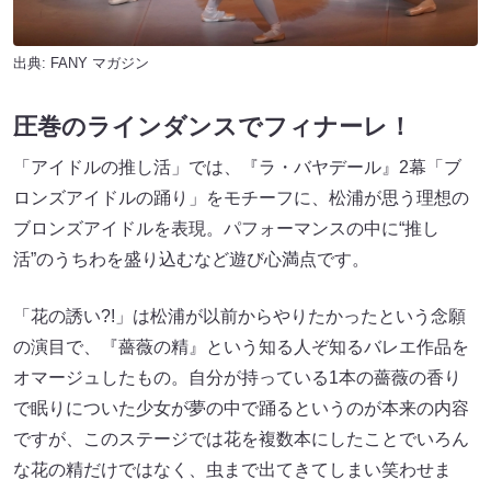
出典:
FANY マガジン
圧巻のラインダンスでフィナーレ！
「アイドルの推し活」では、『ラ・バヤデール』2幕「ブ
ロンズアイドルの踊り」をモチーフに、松浦が思う理想の
ブロンズアイドルを表現。パフォーマンスの中に“推し
活”のうちわを盛り込むなど遊び心満点です。
「花の誘い?!」は松浦が以前からやりたかったという念願
の演目で、『薔薇の精』という知る人ぞ知るバレエ作品を
オマージュしたもの。自分が持っている1本の薔薇の香り
で眠りについた少女が夢の中で踊るというのが本来の内容
ですが、このステージでは花を複数本にしたことでいろん
な花の精だけではなく、虫まで出てきてしまい笑わせま