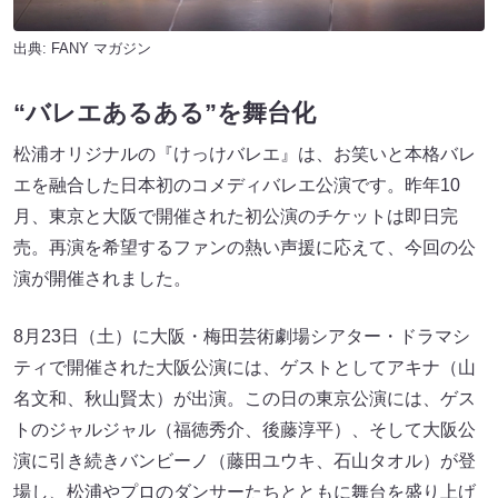
出典:
FANY マガジン
“バレエあるある”を舞台化
松浦オリジナルの『けっけバレエ』は、お笑いと本格バレ
エを融合した日本初のコメディバレエ公演です。昨年10
月、東京と大阪で開催された初公演のチケットは即日完
売。再演を希望するファンの熱い声援に応えて、今回の公
演が開催されました。
8月23日（土）に大阪・梅田芸術劇場シアター・ドラマシ
ティで開催された大阪公演には、ゲストとしてアキナ（山
名文和、秋山賢太）が出演。この日の東京公演には、ゲス
トのジャルジャル（福徳秀介、後藤淳平）、そして大阪公
演に引き続きバンビーノ（藤田ユウキ、石山タオル）が登
場し、松浦やプロのダンサーたちとともに舞台を盛り上げ