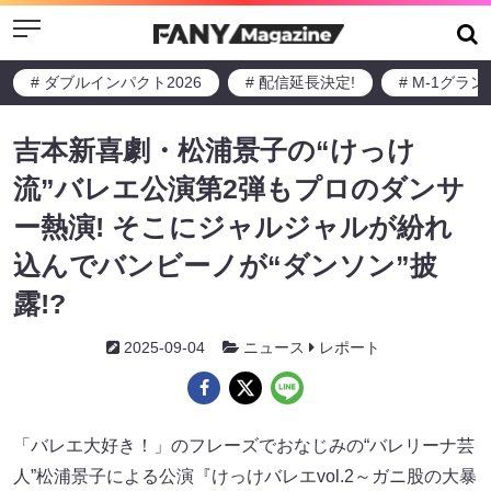
Menu
# ダブルインパクト2026
# 配信延長決定!
# M-1グラ
吉本新喜劇・松浦景子の“けっけ
流”バレエ公演第2弾もプロのダンサ
ー熱演! そこにジャルジャルが紛れ
込んでバンビーノが“ダンソン”披
露!?
2025-09-04
ニュース
レポート
「バレエ大好き！」のフレーズでおなじみの“バレリーナ芸
人”松浦景子による公演『けっけバレエvol.2～ガニ股の大暴