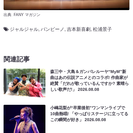
出典:
FANY マガジン
ジャルジャル
,
バンビーノ
,
吉本新喜劇
,
松浦景子
関連記事
森三中・大島＆ガンバレルーヤ“MyM”新
曲はあの伝説アニメとのコラボ! 作曲家が
絶賛「だれが歌っているんですか? 素晴ら
しい歌声だ!」
2026.08.08
小嶋花梨が“卒業後初”ワンマンライブで
10曲熱唱! 「やっぱりステージに立ってる
この瞬間が好き」
2026.08.08