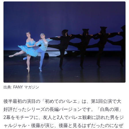
出典:
FANY マガジン
後半最初の演目の「初めてのバレエ」は、第1回公演で大
好評だったシリーズの長編バージョンです。「白鳥の湖」
2幕をモチーフに、友人と2人でバレエ観劇に訪れた男をジ
ャルジャル・後藤が演じ、後藤と見るはずだったのになぜ