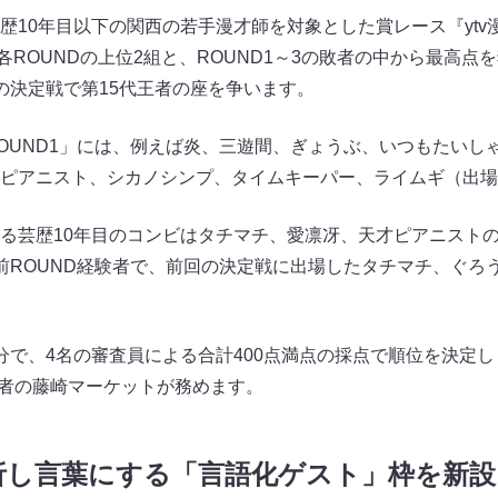
歴10年目以下の関西の若手漫才師を対象とした賞レース『ytv
各ROUNDの上位2組と、ROUND1～3の敗者の中から最高点
の決定戦で第15代王者の座を争います。
OUND1」には、例えば炎、三遊間、ぎょうぶ、いつもたいし
ピアニスト、シカノシンプ、タイムキーパー、ライムギ（出場
る芸歴10年目のコンビはタチマチ、愛凛冴、天才ピアニストの
前ROUND経験者で、前回の決定戦に出場したタチマチ、ぐろ
で、4名の審査員による合計400点満点の採点で順位を決定しま
王者の藤崎マーケットが務めます。
析し言葉にする「言語化ゲスト」枠を新設