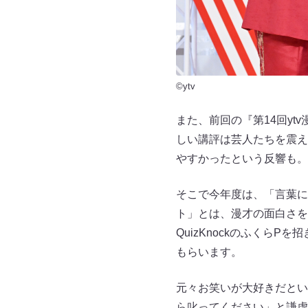
©ytv
また、前回の『第14回y
しい講評は芸人たちを震え
やすかったという反響も。
そこで今年度は、「言葉に
ト」とは、漫才の面白さを
QuizKnockのふくら
もらいます。
元々お笑いが大好きだとい
ら叱ってください」と謙虚