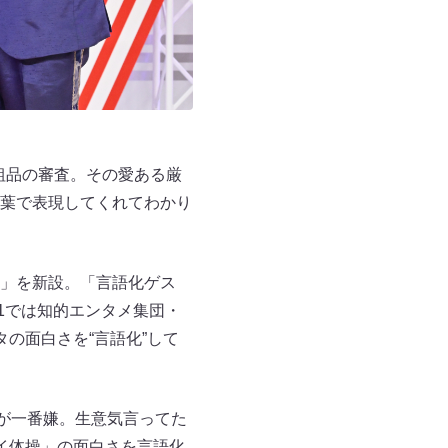
粗品の審査。その愛ある厳
葉で表現してくれてわかり
」を新設。「言語化ゲス
1では知的エンタメ集団・
タの面白さを“言語化”して
が一番嫌。生意気言ってた
イ体操」の面白さを言語化