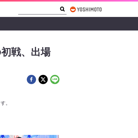
Search Form
Search
度の初戦、出場
ます。