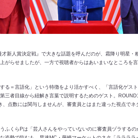
tv漫才新人賞決定戦』で大きな話題を呼んだのが、霜降り明星・
上がらせましたが、一方で視聴者からはあいまいなところを言
する＝言語化」という特徴をより活かすべく、「言語化ゲスト
第三者目線から紐解き言葉で説明するためのゲスト。ROUND
Pを招き、点数には関与しませんが、審査員とはまた違った視点でネ
うふくらPは「芸人さんをやっていないのに審査員ヅラするの
な姿勢で臨むも、早速MC・藤崎マーケットのネタ「ララララ