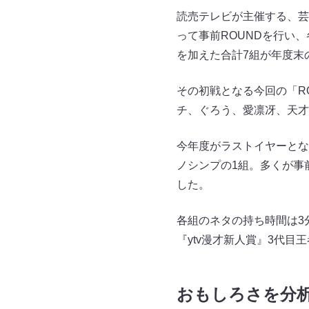
読売テレビが主催する、芸
って事前ROUNDを行い、
を加えた合計7組が年度末
その初戦となる今回の「R
チ、ぐろう、愛凛冴、天才
今年度がラストイヤーとな
ノシンプの1組。多くが事
した。
各組のネタの持ち時間は3分
『ytv漫才新人賞』3代目
おもしろさを分