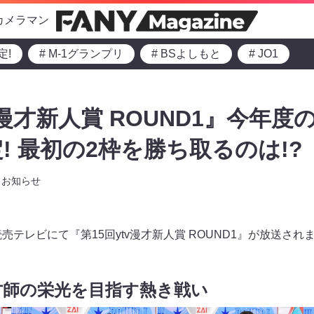
カメラマン
定!
# M-1グランプリ
# BSよしもと
# JO1
v漫才新人賞 ROUND1』今年
! 最初の2枠を勝ち取るのは!?
お知らせ
ら読売テレビにて『第15回ytv漫才新人賞 ROUND1』が放送され
漫才師の栄光を目指す熱き戦い