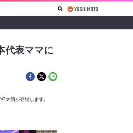
Search Form
Search
日本代表ママに
間宮祥太朗が登場します。