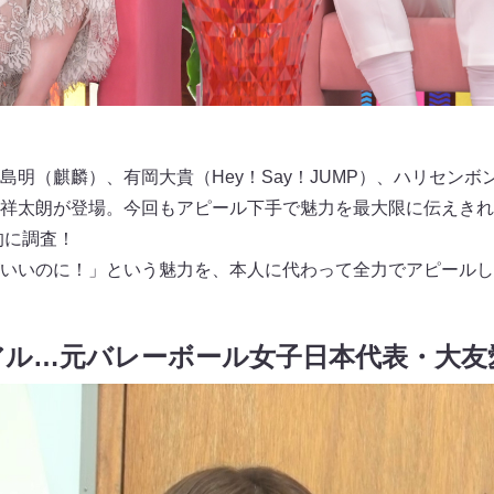
島明（麒麟）、有岡大貴（Hey！Say！JUMP）、ハリセン
祥太朗が登場。今回もアピール下手で魅力を最大限に伝えきれ
的に調査！
いいのに！」という魅力を、本人に代わって全力でアピールし
アル…元バレーボール女子日本代表・大友