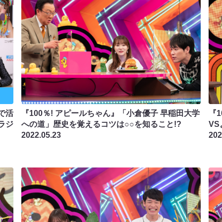
で活
『100％! アピールちゃん』「小倉優子 早稲田大学
『
ラジ
への道」歴史を覚えるコツは○○を知ること!?
V
2022.05.23
202