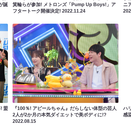
が誕
箕輪らが参加! メトロンズ「Pump Up Boys!」ア
ニ
フタートーク開催決定!
2022.11.24
202
 盟
『100％! アピールちゃん』だらしない体型の芸人
ハ
2人が2か月の本気ダイエットで美ボディに!?
感
2022.08.15