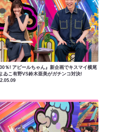
100％! アピールちゃん』新企画でキスマイ横尾
Sよゐこ有野VS鈴木亜美がガチンコ対決!
2.05.09