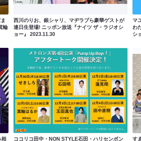
家ま
西川のりお、銀シャリ、マヂラブら豪華ゲストが
マ
箕輪
連日生登場! ニッポン放送『ナイツ ザ・ラジオシ
わ
ョー』
2023.11.30
シ
み相
ココリコ田中・NON STYLE石田・ハリセンボン
す