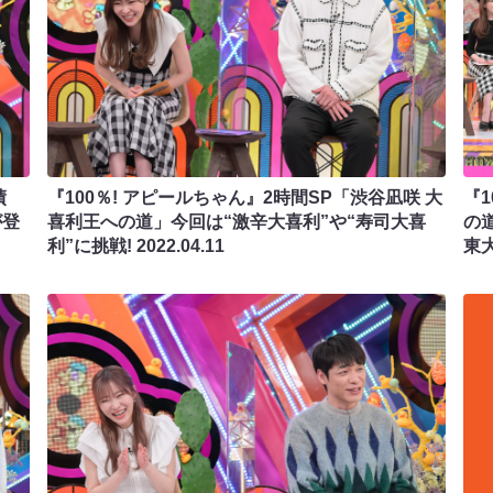
績
『100％! アピールちゃん』2時間SP「渋谷凪咲 大
『
が登
喜利王への道」今回は“激辛大喜利”や“寿司大喜
の
利”に挑戦!
2022.04.11
東