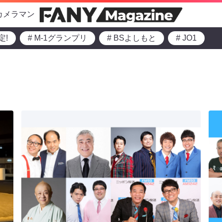
カメラマン
定!
# M-1グランプリ
# BSよしもと
# JO1