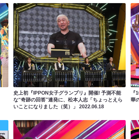
と
史上初『IPPON女子グランプリ』開催! 予測不能
『
な“奇跡の回答”連発に、松本人志「ちょっとえら
華
いことになりました（笑）」
2022.06.18