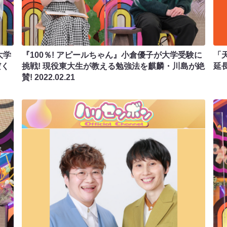
大学
『100％! アピールちゃん』小倉優子が大学受験に
「
だく
挑戦! 現役東大生が教える勉強法を麒麟・川島が絶
延
賛!
2022.02.21