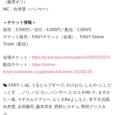
（義理ギリ）
MC：向井慧（パンサー）
＜チケット情報＞
前売：3,500円／当日：4,000円／配信：2,000円
チケット販売：FANYチケット（会場）、FANY Online
Ticket（配信）
会場チケット：
https://ticket.fany.lol/reception/20650/20570
配信チケット：
https://online-
ticke
t
.yoshimoto.co.jp/products/lumine-25100219
FANY
,
いぬ
,
うるとらブギーズ
,
かけおち
,
しんや
,
にしだ
っくす
,
ノリ
,
パピヨン
,
パンサー
,
ヒロユキMc-Ⅱ
,
ますか
た一真
,
マヂカルラブリー
,
ルミネtheよしもと
,
井下大活躍
,
向井慧
,
太田隆司
,
藤本淳史
,
西村ヒロチョ
,
野田クリスタ
ル