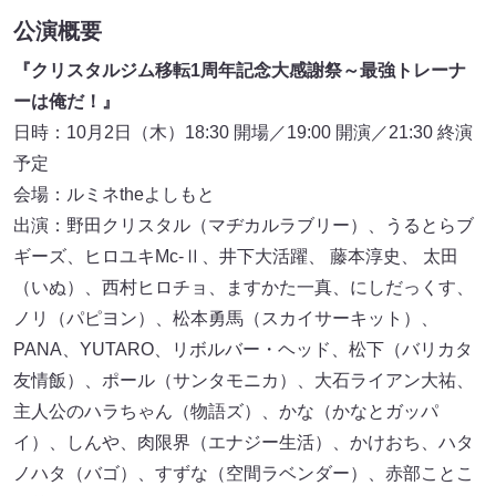
公演概要
『クリスタルジム移転1周年記念大感謝祭～最強トレーナ
ーは俺だ！』
日時：10月2日（木）18:30 開場／19:00 開演／21:30 終演
予定
会場：ルミネtheよしもと
出演：野田クリスタル（マヂカルラブリー）、うるとらブ
ギーズ、ヒロユキMc-Ⅱ、井下大活躍、 藤本淳史、 太田
（いぬ）、西村ヒロチョ、ますかた一真、にしだっくす、
ノリ（パピヨン）、松本勇馬（スカイサーキット）、
PANA、YUTARO、リボルバー・ヘッド、松下（バリカタ
友情飯）、ポール（サンタモニカ）、大石ライアン大祐、
主人公のハラちゃん（物語ズ）、かな（かなとガッパ
イ）、しんや、肉限界（エナジー生活）、かけおち、ハタ
ノハタ（バゴ）、すずな（空間ラベンダー）、赤部ことこ