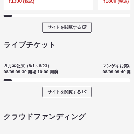
ヨネダ2000のおトーク座右衛門
シスター 井坂
（8/10 17:45）
テリィズ編～（8
¥1300
¥1800
(税込)
(税込)
サイトを閲覧する
ライブチケット