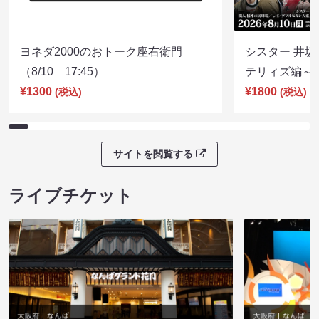
ヨネダ2000のおトーク座右衛門
シスター 井坂
（8/10 17:45）
テリィズ編～（8
¥1300
¥1800
(税込)
(税込)
サイトを閲覧する
ライブチケット