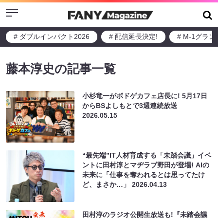
Menu
# ダブルインパクト2026
# 配信延長決定!
# M-1グラ
藤本淳史の記事一覧
小杉竜一がボドゲカフェ店長に! 5月17日
からBSよしもとで3週連続放送
2026.05.15
“最先端”IT人材育成する「未踏会議」イベ
ントに田村淳とマヂラブ野田が登場! AIの
未来に「仕事を奪われるとは思ってたけ
ど、まさか…」
2026.04.13
田村淳のラジオ公開生放送も!『未踏会議