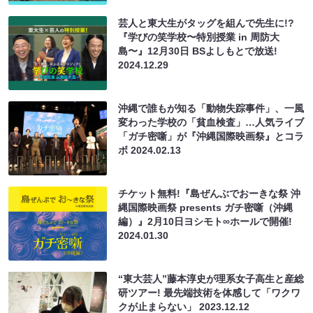
芸人と東大生がタッグを組んで先生に!?
『学びの笑学校〜特別授業 in 周防大
島〜』12月30日 BSよしもとで放送!
2024.12.29
沖縄で誰もが知る「動物失踪事件」、一風
変わった学校の「貧血検査」…人気ライブ
「ガチ密噺」が『沖縄国際映画祭』とコラ
ボ
2024.02.13
チケット無料!『島ぜんぶでおーきな祭 沖
縄国際映画祭 presents ガチ密噺（沖縄
編）』2月10日ヨシモト∞ホールで開催!
2024.01.30
“東大芸人”藤本淳史が理系女子高生と産総
研ツアー! 最先端技術を体感して「ワクワ
クが止まらない」
2023.12.12