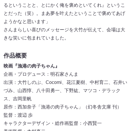
るということと、とにかく俺を褒めといてくれ』というこ
とだった（笑）。まあ夢を叶えたということで褒めてあげ
ようかなと思います」
さんまらしい喜びのメッセージを大竹が伝えて、会場は大
きな笑いに包まれていました。
作品概要
映画『漁港の肉子ちゃん』
企画・プロデュース：明石家さんま
出演：大竹しのぶ、Cocomi、花江夏樹、中村育二、石井い
づみ、山西惇、八十田勇一、下野紘、マツコ・デラック
ス、吉岡里帆
原作：西加奈子「漁港の肉子ちゃん」（幻冬舎文庫 刊）
監督：渡辺 歩
キャラクターデザイン・総作画監督：小西賢一