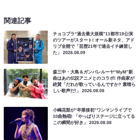
関連記事
チョコプラ“過去最大規模”11都市19公演
のツアーがスタート! オール新ネタ、アド
リブ全開で「芸歴21年で過去イチ練習し
た」
2026.08.09
森三中・大島＆ガンバレルーヤ“MyM”新
曲はあの伝説アニメとのコラボ! 作曲家が
絶賛「だれが歌っているんですか? 素晴ら
しい歌声だ!」
2026.08.08
小嶋花梨が“卒業後初”ワンマンライブで
10曲熱唱! 「やっぱりステージに立ってる
この瞬間が好き」
2026.08.08