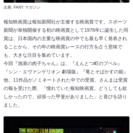
出典:
FANY マガジン
報知映画賞は報知新聞社が主催する映画賞です。スポーツ
新聞が単独開催する初の映画賞として1976年に誕生した同
賞は、日本国内の主要な映画賞の中でも最も早く発表され
ることから、その年の映画賞レースの行方を占う意味で
も、大きな注目を集めています。
今回『漁港の肉子ちゃん』は、『えんとつ町のプペル』
『シン・エヴァンゲリオン 劇場版』『竜とそばかすの姫』
他、11作品がノミネートされた中での受賞。さんまは受賞
の報を受けた際、「憧れていた報知映画賞。どうしても欲
しかったので、頑張った甲斐がありました」と喜びを語り
ました。