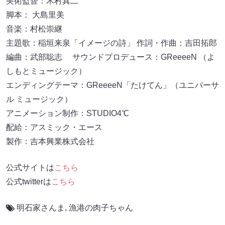
美術監督：木村真二
脚本： 大島里美
音楽：村松崇継
主題歌：稲垣来泉「イメージの詩」 作詞・作曲：吉田拓郎
編曲：武部聡志 サウンドプロデュース：GReeeeN （よ
しもとミュージック）
エンディングテーマ：GReeeeN「たけてん」（ユニバーサ
ル ミュージック）
アニメーション制作：STUDIO4℃
配給：アスミック・エース
製作：吉本興業株式会社
公式サイトは
こちら
公式twitterは
こちら
明石家さんま
,
漁港の肉子ちゃん