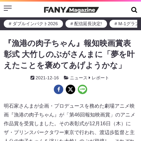
Menu
# ダブルインパクト2026
# 配信延長決定!
# M-1グラ
『漁港の肉子ちゃん』報知映画賞表
彰式 大竹しのぶがさんまに「夢を叶
えたことを褒めてあげようかな」
2021-12-16
ニュース
レポート
明石家さんまが企画・プロデュースを務めた劇場アニメ映
画『漁港の肉子ちゃん』が「第46回報知映画賞」のアニメ
作品賞を受賞しました。その表彰式が12月16日（木）に
ザ・プリンスパークタワー東京で行われ、渡辺歩監督と主