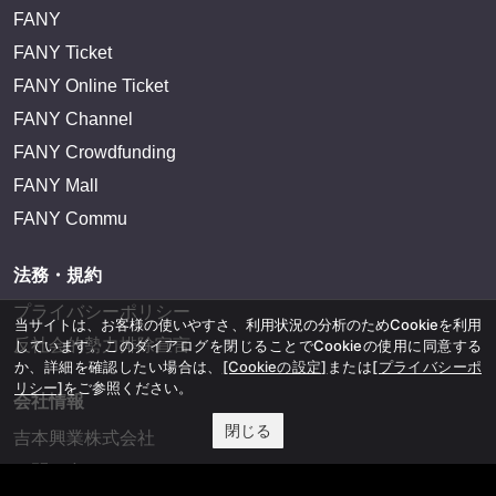
FANY
FANY Ticket
FANY Online Ticket
FANY Channel
FANY Crowdfunding
FANY Mall
FANY Commu
法務・規約
プライバシーポリシー
当サイトは、お客様の使いやすさ、利用状況の分析のためCookieを利用
反社会的勢力排除宣言
しています。このダイアログを閉じることでCookieの使用に同意する
か、詳細を確認したい場合は、
[Cookieの設定]
または
[プライバシーポ
リシー]
をご参照ください。
会社情報
閉じる
吉本興業株式会社
お問い合わせ