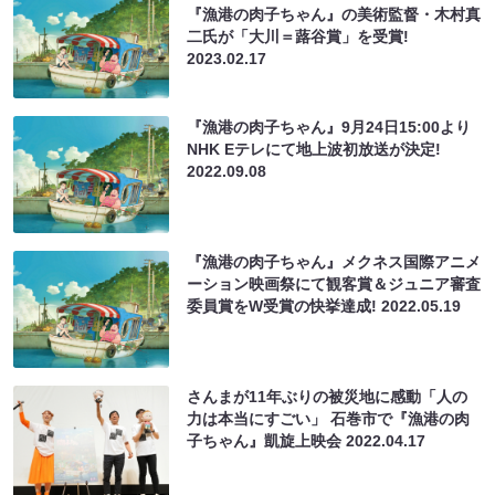
『漁港の肉子ちゃん』の美術監督・木村真
二氏が「大川＝蕗谷賞」を受賞!
2023.02.17
『漁港の肉子ちゃん』9月24日15:00より
NHK Eテレにて地上波初放送が決定!
2022.09.08
『漁港の肉子ちゃん』メクネス国際アニメ
ーション映画祭にて観客賞＆ジュニア審査
委員賞をW受賞の快挙達成!
2022.05.19
さんまが11年ぶりの被災地に感動「人の
力は本当にすごい」 石巻市で『漁港の肉
子ちゃん』凱旋上映会
2022.04.17