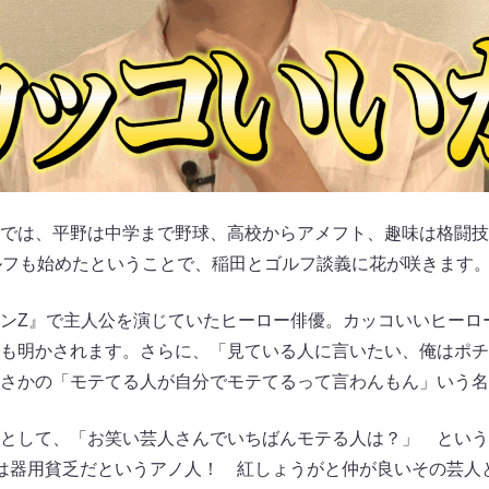
では、平野は中学まで野球、高校からアメフト、趣味は格闘技
ルフも始めたということで、稲田とゴルフ談義に花が咲きます
ンZ』で主人公を演じていたヒーロー俳優。カッコいいヒーロ
も明かされます。さらに、「見ている人に言いたい、俺はポチ
さかの「モテてる人が自分でモテてるって言わんもん」いう名
として、「お笑い芸人さんでいちばんモテる人は？」 という
は器用貧乏だというアノ人！ 紅しょうがと仲が良いその芸人