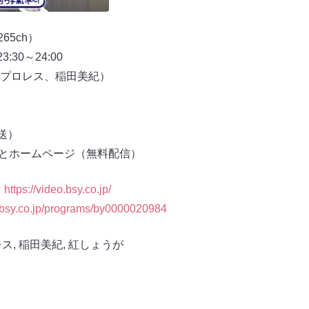
65ch）
23:30～24:00
プロレス、稲田美紀）
放送）
もとホームページ（無料配信）
：
https://video.bsy.co.jp/
//bsy.co.jp/programs/by0000020984
レス
,
稲田美紀
,
紅しょうが