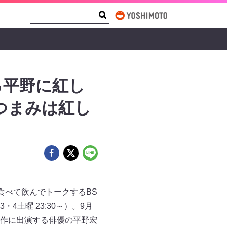
Search Form
Search
る平野に紅し
つまみは紅し
食べて飲んでトークするBS
土曜 23:30～）。9月
気作に出演する俳優の平野宏