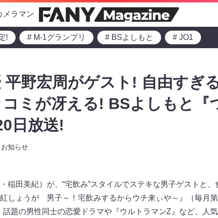
カメラマン
定!
# M-1グランプリ
# BSよしもと
# JO1
 平野宏周がゲスト! 自由すぎ
コミが冴える! BSよしもと『
0日放送!
お知らせ
・稲田美紀）が、“宅飲み”スタイルでステキな男子ゲストと、
しょうが 男子～！宅飲みするからウチ来ぃや～』（毎月第3・4
、 話題の男性同士の恋愛ドラマや『ウルトラマンZ』など、人