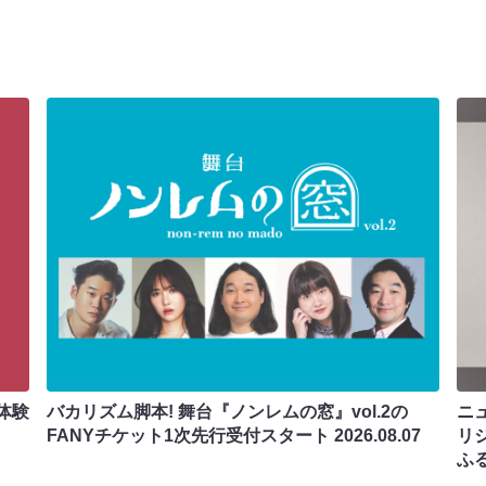
体験
バカリズム脚本! 舞台『ノンレムの窓』vol.2の
ニ
FANYチケット1次先行受付スタート
2026.08.07
リ
ふ