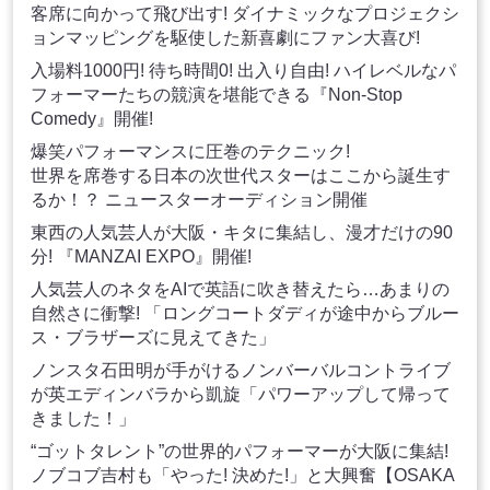
客席に向かって飛び出す! ダイナミックなプロジェクシ
ョンマッピングを駆使した新喜劇にファン大喜び!
入場料1000円! 待ち時間0! 出入り自由! ハイレベルなパ
フォーマーたちの競演を堪能できる『Non-Stop
Comedy』開催!
爆笑パフォーマンスに圧巻のテクニック!
世界を席巻する日本の次世代スターはここから誕生す
るか！？ ニュースターオーディション開催
東西の人気芸人が大阪・キタに集結し、漫才だけの90
分! 『MANZAI EXPO』開催!
人気芸人のネタをAIで英語に吹き替えたら…あまりの
自然さに衝撃! 「ロングコートダディが途中からブルー
ス・ブラザーズに見えてきた」
ノンスタ石田明が手がけるノンバーバルコントライブ
が英エディンバラから凱旋「パワーアップして帰って
きました！」
“ゴットタレント”の世界的パフォーマーが大阪に集結!
ノブコブ吉村も「やった! 決めた!」と大興奮【OSAKA