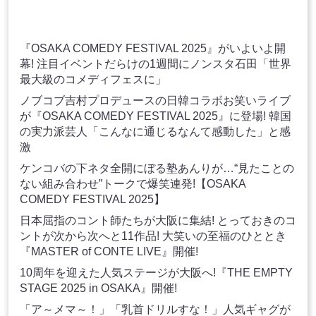
『OSAKA COMEDY FESTIVAL 2025』がいよいよ開
幕! 注目イベントだらけの1週間にノンスタ石田「世界
最大級のコメディフェスに」
ノブコブ吉村プロデュースの日韓コラボお笑いライブ
が『OSAKA COMEDY FESTIVAL 2025』に登場! 韓国
の実力派芸人「こんなに通じるなんて感動した」と感
激
ケンコバの下ネタ全開にぼる塾あんりが…“見たことの
ない組み合わせ”トークで爆笑連発!【OSAKA
COMEDY FESTIVAL 2025】
日本屈指のコント師たちが大阪に集結! とっておきのコ
ントが次から次へと11作品! 大笑いの至福のひととき
『MASTER of CONTE LIVE』開催!
10周年を迎えた人気ステージが大阪へ!『THE EMPTY
STAGE 2025 in OSAKA』開催!
「ア～メマ～！」「乳首ドリルすな！」人気ギャグが