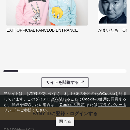
EXIT OFFICIAL FANCLUB ENTRANCE
かまいたち OMA
サイトを閲覧する
当サイトは、お客様の使いやすさ、利用状況の分析のためCookieを利用
しています。このダイアログを閉じることでCookieの使用に同意する
FANY IDとは
か、詳細を確認したい場合は、
[Cookieの設定]
または
[プライバシーポ
リシー]
をご参照ください。
FANY IDに登録・ログインする
閉じる