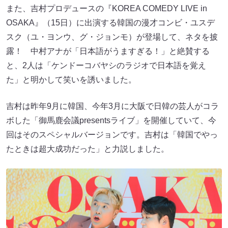
また、吉村プロデュースの『KOREA COMEDY LIVE in
OSAKA』（15日）に出演する韓国の漫才コンビ・ユスデ
スク（ユ・ヨンウ、グ・ジョンモ）が登場して、ネタを披
露！ 中村アナが「日本語がうますぎる！」と絶賛する
と、2人は「ケンドーコバヤシのラジオで日本語を覚え
た」と明かして笑いを誘いました。
吉村は昨年9月に韓国、今年3月に大阪で日韓の芸人がコラ
ボした「御馬鹿会議presentsライブ」を開催していて、今
回はそのスペシャルバージョンです。吉村は「韓国でやっ
たときは超大成功だった」と力説しました。